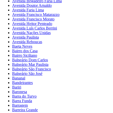
Avenida Brigadeiro Faria Lima
Avenida Doutor Arnaldo
Avenida Faria Lima
Avenida Francisco Matarazzo
Avenida Francisco Morato
Avenida Heitor Penteado
Avenida Luís Carlos Berrini
Avenida Nações Unidas
Avenida Paulista
Avenida Rebouças
Baeta Neves
Bairro dos Casa
Bairro Siciliano
Balneário Dom Carlos
Balneário Mar Paulista
Balneário São Francisco
Balneário São José
Bananal
Bandeirantes
Bariri
Baronesa
Barra do Turvo
Barra Funda
Barragem
Barreira Grande