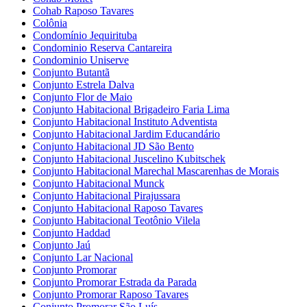
Cohab Raposo Tavares
Colônia
Condomínio Jequirituba
Condominio Reserva Cantareira
Condominio Uniserve
Conjunto Butantã
Conjunto Estrela Dalva
Conjunto Flor de Maio
Conjunto Habitacional Brigadeiro Faria Lima
Conjunto Habitacional Instituto Adventista
Conjunto Habitacional Jardim Educandário
Conjunto Habitacional JD São Bento
Conjunto Habitacional Juscelino Kubitschek
Conjunto Habitacional Marechal Mascarenhas de Morais
Conjunto Habitacional Munck
Conjunto Habitacional Pirajussara
Conjunto Habitacional Raposo Tavares
Conjunto Habitacional Teotônio Vilela
Conjunto Haddad
Conjunto Jaú
Conjunto Lar Nacional
Conjunto Promorar
Conjunto Promorar Estrada da Parada
Conjunto Promorar Raposo Tavares
Conjunto Promorar São Luís