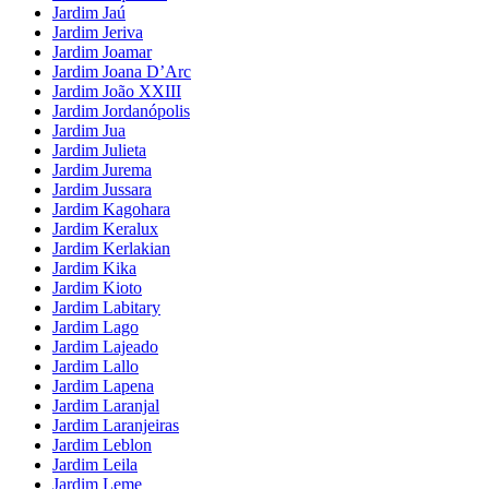
Jardim Jaú
Jardim Jeriva
Jardim Joamar
Jardim Joana D’Arc
Jardim João XXIII
Jardim Jordanópolis
Jardim Jua
Jardim Julieta
Jardim Jurema
Jardim Jussara
Jardim Kagohara
Jardim Keralux
Jardim Kerlakian
Jardim Kika
Jardim Kioto
Jardim Labitary
Jardim Lago
Jardim Lajeado
Jardim Lallo
Jardim Lapena
Jardim Laranjal
Jardim Laranjeiras
Jardim Leblon
Jardim Leila
Jardim Leme