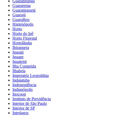
Guarapiranga
Guararema
Guaratinguetá
Guarujá
Guarulhos
Higienópolis
Horto
Horto do Ipê
Horto Florestal
Hortolândia
Ibirapuera
Igaratá
Iguape
Iguatemi
Ilha Comprida
Ilhabela
Imperatriz Leopoldina
Indaiatuba
Independência
Indianópolis
Inocoop
Instituto de Previdência
Interior de São Paulo
Interior de SP
Interlagos