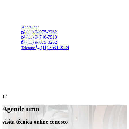
WhatsApp:
(11) 94075-3262
(11) 94746-7513
(11) 94075-3262
(11) 3691-2524
Telefone
Precisa de suporte imediato?
Agende online
gratuitamente!
1
2
Agende uma
visita técnica online conosco