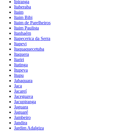
Ipiranga
Itaberaba
Itaim
Itaim Bibi
Itaim de Parelheiros
Itaim Paulista
Itanhaém
Itapecerica da Serra
Itapevi
Itaquaquecetuba
Itaquera
Itariri
Itatinga
Itupeva
Itupu
Jabaquara
Jaça
Jacareí
Jaceguava
Jacupiranga
Jaguara
Jaguaré
Jambeiro
Jandira
Jardim Adalgiza