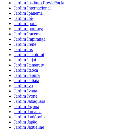
Jardim Instituto Previdência
Jardim Internacional
Jardim Ipanema
Jardim Ipê
Jardim Iporã
Jardim Iporanga
Jardim Iracema
Jardim Irapiranga
Jardim Irene
Jardim Íris
Jardim Itacolomi
Jardim Itajaí
Jardim Itamaraty
Jardim Itaóca
Jardim Itapura
Jardim Itatiáia
Jardim Iva
Jardim Ivana
Jardim Ivone
Jardim Jabaquara
Jardim Jaçanã
Jardim Jamaica
Jardim Janiópolis
Jardim Japão
Jardim Jaqueline