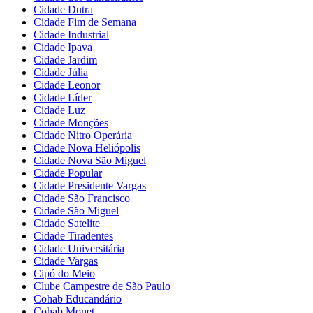
Cidade Dutra
Cidade Fim de Semana
Cidade Industrial
Cidade Ipava
Cidade Jardim
Cidade Júlia
Cidade Leonor
Cidade Líder
Cidade Luz
Cidade Monções
Cidade Nitro Operária
Cidade Nova Heliópolis
Cidade Nova São Miguel
Cidade Popular
Cidade Presidente Vargas
Cidade São Francisco
Cidade São Miguel
Cidade Satelite
Cidade Tiradentes
Cidade Universitária
Cidade Vargas
Cipó do Meio
Clube Campestre de São Paulo
Cohab Educandário
Cohab Monet