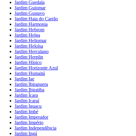
Jardim Guedala
Jardim Guiomar
Jardim Gustavo
Jardim Haia do Carrão
Jardim Harmonia
Jardim Hebrom
Jardim Helga
Jardim Heliomar
Jardim Heloísa
Jardim Herculano
Jardim Herplin
Jardim Hípico
Jardim Horizonte Azul
Jardim Humaitá
Jardim Iae
Jardim Ibirapuera
Jardim Ibiratiba
Jardim Ícara
Jardim Icaraí
Jardim Iguaçu
Jardim Imbé
Jardim Imperador
Jardim Império
Jardim Independência
Jardim Ingá