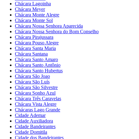
Chácara Lagoinha
Chácara Meyer
Chácara Monte Alegre
Chácara Monte Sol
Chácara Nossa Senhora Aparecida
Chácara Nossa Senhora do Bom Conselho
Chácara Pirajussara
Chácara Pouso Alegre
Chácara Santa Maria
Chácara Santana
Chácara Santo Amaro
Chácara Santo Antônio
Chácara Santo Hubertus
Chácara São Joao
Chácara São Luís
Chácara São Silvestre
Chácara Sonho Azul
Chácara Três Caravelas
Chácara Vista Alegre
Chácaras Lago Grande
Cidade Ademar
Cidade Auxiliadora
Cidade Bandeirantes
Cidade Domitila
Cidade dos Bandeirantes