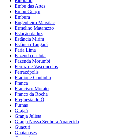
Eldorado
Embu das Artes
Embu Guaçu
Embura
Engenheiro Marsilac
Ermelino Matarazzo
Estação da luz
Estância Mirim
Estância Tangará
Faria Lima
Fazenda da Juta
Fazenda Morumbi
Ferraz de Vasconcelos
Ferrazópolis
Fradique Coutinho
Franca
Francisco Morato
Franco da Rocha
Freguesia do Ó
Furnas
Grajaú
Granja Julieta
Granja Nossa Senhora Aparecida
Guacuri
Guaianases