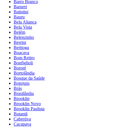
Barro Branco
Barueri
Batistini
Bauru
Bela Aliança
Bela Vista
Belém
Belenzinho
Berrini
Bertioga
Boaçava
Bom Retiro
Bonfiglioli
Bororé
Bortolândia
Bosque da Saúde
Botujuru
Brás
Brasilândia
Brooklin
Brooklin Novo
Brooklin Paulista
Butantã
Cabreúva
Caçapava