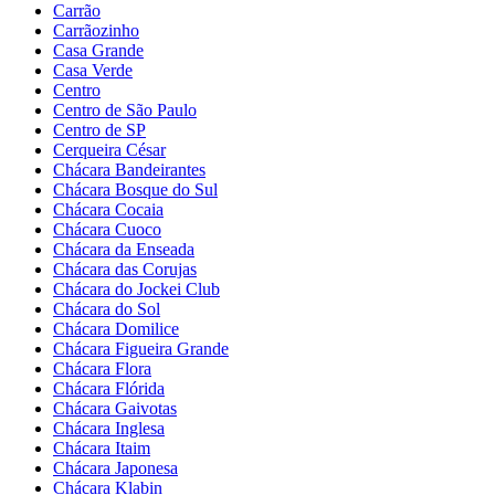
Carrão
Carrãozinho
Casa Grande
Casa Verde
Centro
Centro de São Paulo
Centro de SP
Cerqueira César
Chácara Bandeirantes
Chácara Bosque do Sul
Chácara Cocaia
Chácara Cuoco
Chácara da Enseada
Chácara das Corujas
Chácara do Jockei Club
Chácara do Sol
Chácara Domilice
Chácara Figueira Grande
Chácara Flora
Chácara Flórida
Chácara Gaivotas
Chácara Inglesa
Chácara Itaim
Chácara Japonesa
Chácara Klabin