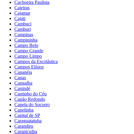
Cachoeira Paulista
Caieiras
Cajamar
Cajati
Cambuci
Camburi
Campinas
Campininha
Campo Belo
Campo Grande
Campo Limpo
Campos da Escolástica
Campos Elísios
Cananéia
Canas
Cangaíba
Canindé
Cantinho do Céu
Capão Redondo
Capela do Socorro
Capelinha
Capital de SP
Caraguatatuba
Carandiru
Carapicuiba