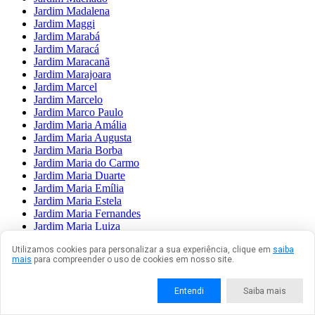
Jardim Madalena
Jardim Maggi
Jardim Marabá
Jardim Maracá
Jardim Maracanã
Jardim Marajoara
Jardim Marcel
Jardim Marcelo
Jardim Marco Paulo
Jardim Maria Amália
Jardim Maria Augusta
Jardim Maria Borba
Jardim Maria do Carmo
Jardim Maria Duarte
Jardim Maria Emília
Jardim Maria Estela
Jardim Maria Fernandes
Jardim Maria Luiza
Jardim Maria Nazaré
Utilizamos cookies para personalizar a sua experiência, clique em
saiba
Jardim Maria Rita
mais
para compreender o uso de cookies em nosso site.
Jardim Maria Sampaio
Jardim Maria Virgínia
Jardim Mariane
Entendi
Saiba mais
Jardim Marilda
Jardim Marilena