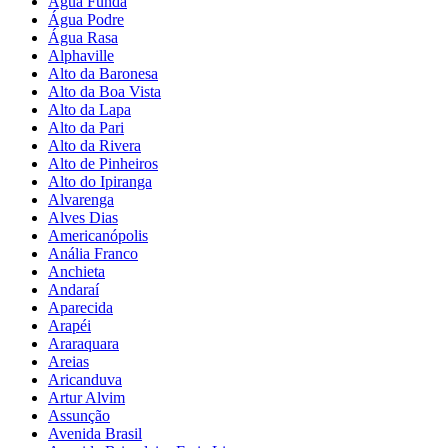
Água Funda
Água Podre
Água Rasa
Alphaville
Alto da Baronesa
Alto da Boa Vista
Alto da Lapa
Alto da Pari
Alto da Rivera
Alto de Pinheiros
Alto do Ipiranga
Alvarenga
Alves Dias
Americanópolis
Anália Franco
Anchieta
Andaraí
Aparecida
Arapéi
Araraquara
Areias
Aricanduva
Artur Alvim
Assunção
Avenida Brasil