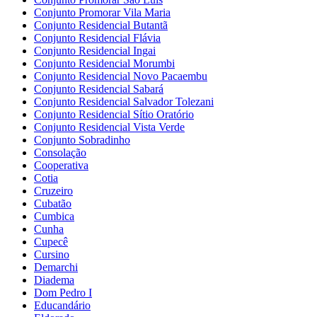
Conjunto Promorar Vila Maria
Conjunto Residencial Butantã
Conjunto Residencial Flávia
Conjunto Residencial Ingai
Conjunto Residencial Morumbi
Conjunto Residencial Novo Pacaembu
Conjunto Residencial Sabará
Conjunto Residencial Salvador Tolezani
Conjunto Residencial Sítio Oratório
Conjunto Residencial Vista Verde
Conjunto Sobradinho
Consolação
Cooperativa
Cotia
Cruzeiro
Cubatão
Cumbica
Cunha
Cupecê
Cursino
Demarchi
Diadema
Dom Pedro I
Educandário