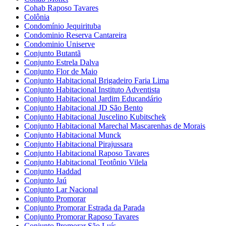
Cohab Raposo Tavares
Colônia
Condomínio Jequirituba
Condominio Reserva Cantareira
Condominio Uniserve
Conjunto Butantã
Conjunto Estrela Dalva
Conjunto Flor de Maio
Conjunto Habitacional Brigadeiro Faria Lima
Conjunto Habitacional Instituto Adventista
Conjunto Habitacional Jardim Educandário
Conjunto Habitacional JD São Bento
Conjunto Habitacional Juscelino Kubitschek
Conjunto Habitacional Marechal Mascarenhas de Morais
Conjunto Habitacional Munck
Conjunto Habitacional Pirajussara
Conjunto Habitacional Raposo Tavares
Conjunto Habitacional Teotônio Vilela
Conjunto Haddad
Conjunto Jaú
Conjunto Lar Nacional
Conjunto Promorar
Conjunto Promorar Estrada da Parada
Conjunto Promorar Raposo Tavares
Conjunto Promorar São Luís