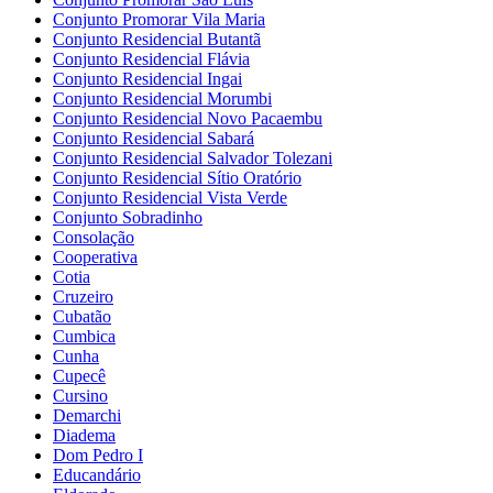
Conjunto Promorar Vila Maria
Conjunto Residencial Butantã
Conjunto Residencial Flávia
Conjunto Residencial Ingai
Conjunto Residencial Morumbi
Conjunto Residencial Novo Pacaembu
Conjunto Residencial Sabará
Conjunto Residencial Salvador Tolezani
Conjunto Residencial Sítio Oratório
Conjunto Residencial Vista Verde
Conjunto Sobradinho
Consolação
Cooperativa
Cotia
Cruzeiro
Cubatão
Cumbica
Cunha
Cupecê
Cursino
Demarchi
Diadema
Dom Pedro I
Educandário