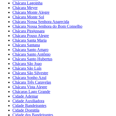
Chácara Lagoinha
Chácara Meyer
Chácara Monte Alegre
Chácara Monte Sol
Chácara Nossa Senhora Aparecida
Chácara Nossa Senhora do Bom Conselho
Chácara Pirajussara
Chácara Pouso Alegre
Chácara Santa Maria
Chácara Santana
Chácara Santo Amaro
Chácara Santo Antônio
Chácara Santo Hubertus
Chácara São Joao
Chácara São Luís
Chácara São Silvestre
Chácara Sonho Azul
Chácara Três Caravelas
Chácara Vista Alegre
Chácaras Lago Grande
Cidade Ademar
Cidade Auxiliadora
Cidade Bandeirantes
Cidade Domitila
Cidade dos Bandeirantes