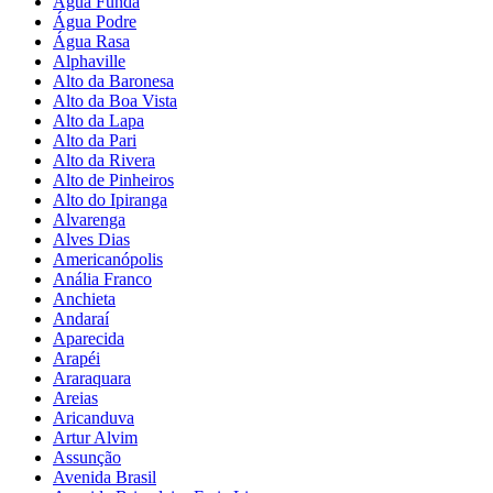
Água Funda
Água Podre
Água Rasa
Alphaville
Alto da Baronesa
Alto da Boa Vista
Alto da Lapa
Alto da Pari
Alto da Rivera
Alto de Pinheiros
Alto do Ipiranga
Alvarenga
Alves Dias
Americanópolis
Anália Franco
Anchieta
Andaraí
Aparecida
Arapéi
Araraquara
Areias
Aricanduva
Artur Alvim
Assunção
Avenida Brasil