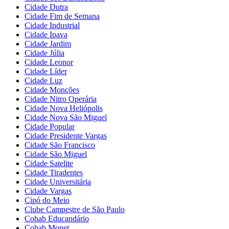
Cidade Dutra
Cidade Fim de Semana
Cidade Industrial
Cidade Ipava
Cidade Jardim
Cidade Júlia
Cidade Leonor
Cidade Líder
Cidade Luz
Cidade Monções
Cidade Nitro Operária
Cidade Nova Heliópolis
Cidade Nova São Miguel
Cidade Popular
Cidade Presidente Vargas
Cidade São Francisco
Cidade São Miguel
Cidade Satelite
Cidade Tiradentes
Cidade Universitária
Cidade Vargas
Cipó do Meio
Clube Campestre de São Paulo
Cohab Educandário
Cohab Monet