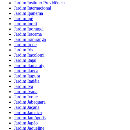
Jardim Instituto Previdência
Jardim Internacional
Jardim Ipanema
Jardim Ipê
Jardim Iporã
Jardim Iporanga
Jardim Iracema
Jardim Irapiranga
Jardim Irene
Jardim Íris
Jardim Itacolomi
Jardim Itajaí
Jardim Itamaraty
Jardim Itaóca
Jardim Itapura
Jardim Itatiáia
Jardim Iva
Jardim Ivana
Jardim Ivone
Jardim Jabaquara
Jardim Jaçanã
Jardim Jamaica
Jardim Janiópolis
Jardim Japão
Jardim Jaqueline