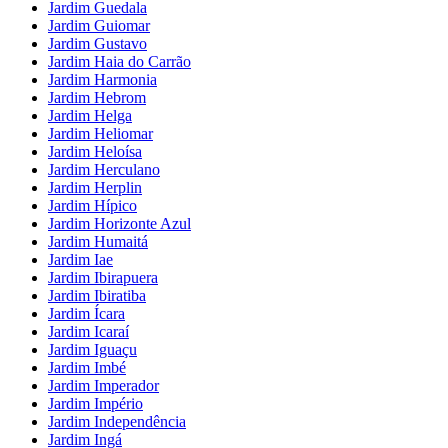
Jardim Guedala
Jardim Guiomar
Jardim Gustavo
Jardim Haia do Carrão
Jardim Harmonia
Jardim Hebrom
Jardim Helga
Jardim Heliomar
Jardim Heloísa
Jardim Herculano
Jardim Herplin
Jardim Hípico
Jardim Horizonte Azul
Jardim Humaitá
Jardim Iae
Jardim Ibirapuera
Jardim Ibiratiba
Jardim Ícara
Jardim Icaraí
Jardim Iguaçu
Jardim Imbé
Jardim Imperador
Jardim Império
Jardim Independência
Jardim Ingá