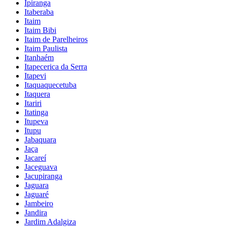
Ipiranga
Itaberaba
Itaim
Itaim Bibi
Itaim de Parelheiros
Itaim Paulista
Itanhaém
Itapecerica da Serra
Itapevi
Itaquaquecetuba
Itaquera
Itariri
Itatinga
Itupeva
Itupu
Jabaquara
Jaça
Jacareí
Jaceguava
Jacupiranga
Jaguara
Jaguaré
Jambeiro
Jandira
Jardim Adalgiza