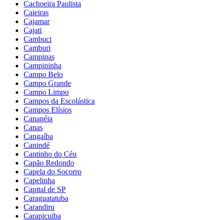
Cachoeira Paulista
Caieiras
Cajamar
Cajati
Cambuci
Camburi
Campinas
Campininha
Campo Belo
Campo Grande
Campo Limpo
Campos da Escolástica
Campos Elísios
Cananéia
Canas
Cangaíba
Canindé
Cantinho do Céu
Capão Redondo
Capela do Socorro
Capelinha
Capital de SP
Caraguatatuba
Carandiru
Carapicuiba