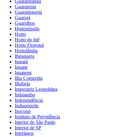
Guarapiranga
Guararema
Guaratinguetá
Guarujá
Guarulhos
Higienópolis
Horto
Horto do Ipê
Horto Florestal
Hortolândia
Ibirapuera
Igaratá
Iguape
Iguatemi
Ilha Comprida
Ilhabela
Imperatriz Leopoldina
Indaiatuba
Independência
Indianópolis
Inocoop
Instituto de Previdência
Interior de São Paulo
Interior de SP
Interlagos