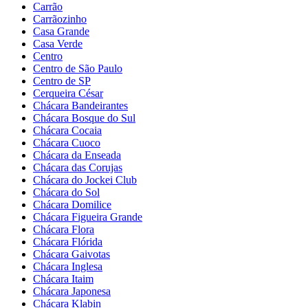
Carrão
Carrãozinho
Casa Grande
Casa Verde
Centro
Centro de São Paulo
Centro de SP
Cerqueira César
Chácara Bandeirantes
Chácara Bosque do Sul
Chácara Cocaia
Chácara Cuoco
Chácara da Enseada
Chácara das Corujas
Chácara do Jockei Club
Chácara do Sol
Chácara Domilice
Chácara Figueira Grande
Chácara Flora
Chácara Flórida
Chácara Gaivotas
Chácara Inglesa
Chácara Itaim
Chácara Japonesa
Chácara Klabin