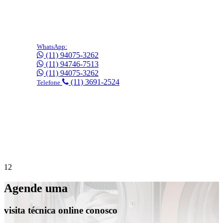
WhatsApp:
(11) 94075-3262
(11) 94746-7513
(11) 94075-3262
(11) 3691-2524
Telefone
Precisa de suporte imediato?
Agende online
gratuitamente!
1
2
Agende uma
visita técnica online conosco