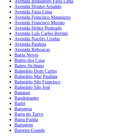
Avenida Brigadeiro Faria Lima
Avenida Doutor Arnaldo
Avenida Faria Lima
Avenida Francisco Matarazzo
Avenida Francisco Morato
Avenida Heitor Penteado
Avenida Luís Carlos Berrini
Avenida Nações Unidas
Avenida Paulista
Avenida Rebouças
Baeta Neves
Bairro dos Casa
Bairro Siciliano
Balneário Dom Carlos
Balneário Mar Paulista
Balneário São Francisco
Balneário São José
Bananal
Bandeirantes
Bariri
Baronesa
Barra do Turvo
Barra Funda
Barragem
Barreira Grande