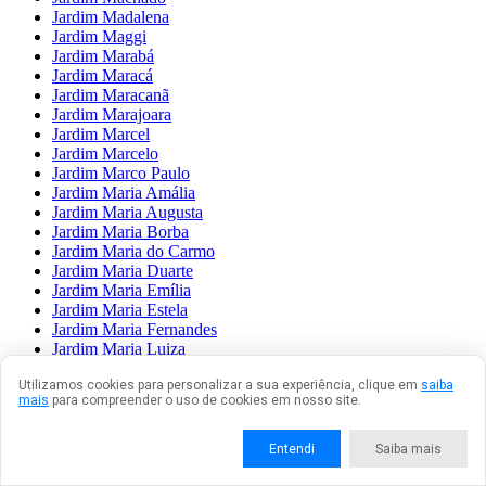
Jardim Madalena
Jardim Maggi
Jardim Marabá
Jardim Maracá
Jardim Maracanã
Jardim Marajoara
Jardim Marcel
Jardim Marcelo
Jardim Marco Paulo
Jardim Maria Amália
Jardim Maria Augusta
Jardim Maria Borba
Jardim Maria do Carmo
Jardim Maria Duarte
Jardim Maria Emília
Jardim Maria Estela
Jardim Maria Fernandes
Jardim Maria Luiza
Jardim Maria Nazaré
Utilizamos cookies para personalizar a sua experiência, clique em
saiba
Jardim Maria Rita
mais
para compreender o uso de cookies em nosso site.
Jardim Maria Sampaio
Jardim Maria Virgínia
Jardim Mariane
Entendi
Saiba mais
Jardim Marilda
Jardim Marilena