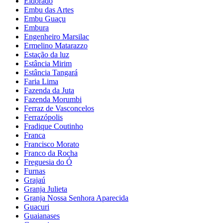
Eldorado
Embu das Artes
Embu Guaçu
Embura
Engenheiro Marsilac
Ermelino Matarazzo
Estação da luz
Estância Mirim
Estância Tangará
Faria Lima
Fazenda da Juta
Fazenda Morumbi
Ferraz de Vasconcelos
Ferrazópolis
Fradique Coutinho
Franca
Francisco Morato
Franco da Rocha
Freguesia do Ó
Furnas
Grajaú
Granja Julieta
Granja Nossa Senhora Aparecida
Guacuri
Guaianases