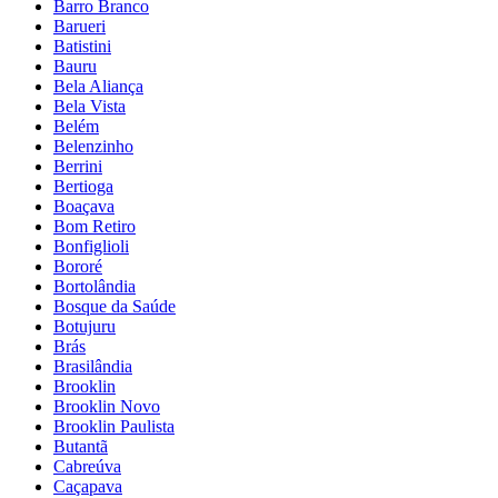
Barro Branco
Barueri
Batistini
Bauru
Bela Aliança
Bela Vista
Belém
Belenzinho
Berrini
Bertioga
Boaçava
Bom Retiro
Bonfiglioli
Bororé
Bortolândia
Bosque da Saúde
Botujuru
Brás
Brasilândia
Brooklin
Brooklin Novo
Brooklin Paulista
Butantã
Cabreúva
Caçapava