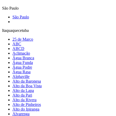
São Paulo
São Paulo
Itaquaquecetuba
25 de Março
ABC
ABCD
Aclimação
Água Branca
Água Funda
Água Podre
Água Rasa
Alphaville
Alto da Baronesa
Alto da Boa Vista
Alto da Lapa
Alto da Pari
Alto da Rivera
Alto de Pinheiros
Alto do Ipiranga
Alvarenga