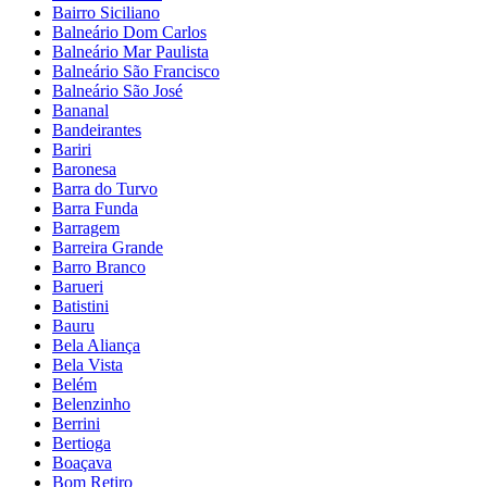
Bairro Siciliano
Balneário Dom Carlos
Balneário Mar Paulista
Balneário São Francisco
Balneário São José
Bananal
Bandeirantes
Bariri
Baronesa
Barra do Turvo
Barra Funda
Barragem
Barreira Grande
Barro Branco
Barueri
Batistini
Bauru
Bela Aliança
Bela Vista
Belém
Belenzinho
Berrini
Bertioga
Boaçava
Bom Retiro