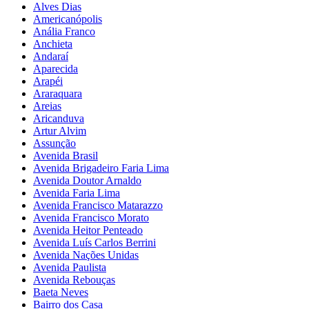
Alves Dias
Americanópolis
Anália Franco
Anchieta
Andaraí
Aparecida
Arapéi
Araraquara
Areias
Aricanduva
Artur Alvim
Assunção
Avenida Brasil
Avenida Brigadeiro Faria Lima
Avenida Doutor Arnaldo
Avenida Faria Lima
Avenida Francisco Matarazzo
Avenida Francisco Morato
Avenida Heitor Penteado
Avenida Luís Carlos Berrini
Avenida Nações Unidas
Avenida Paulista
Avenida Rebouças
Baeta Neves
Bairro dos Casa