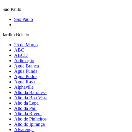
São Paulo
São Paulo
Jardim Belcito
25 de Março
ABC
ABCD
Aclimação
Água Branca
Água Funda
Água Podre
Água Rasa
Alphaville
Alto da Baronesa
Alto da Boa Vista
Alto da Lapa
Alto da Pari
Alto da Rivera
Alto de Pinheiros
Alto do Ipiranga
Alvarenga