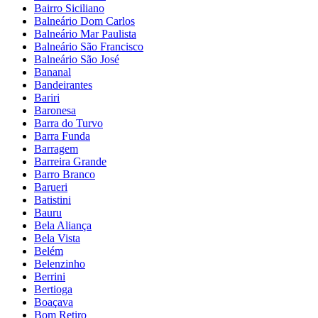
Bairro Siciliano
Balneário Dom Carlos
Balneário Mar Paulista
Balneário São Francisco
Balneário São José
Bananal
Bandeirantes
Bariri
Baronesa
Barra do Turvo
Barra Funda
Barragem
Barreira Grande
Barro Branco
Barueri
Batistini
Bauru
Bela Aliança
Bela Vista
Belém
Belenzinho
Berrini
Bertioga
Boaçava
Bom Retiro