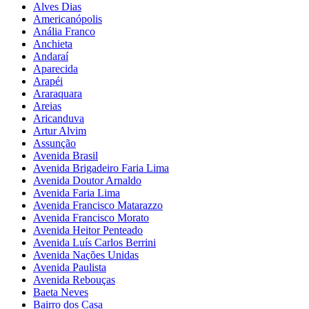
Alves Dias
Americanópolis
Anália Franco
Anchieta
Andaraí
Aparecida
Arapéi
Araraquara
Areias
Aricanduva
Artur Alvim
Assunção
Avenida Brasil
Avenida Brigadeiro Faria Lima
Avenida Doutor Arnaldo
Avenida Faria Lima
Avenida Francisco Matarazzo
Avenida Francisco Morato
Avenida Heitor Penteado
Avenida Luís Carlos Berrini
Avenida Nações Unidas
Avenida Paulista
Avenida Rebouças
Baeta Neves
Bairro dos Casa