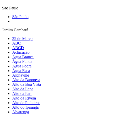
São Paulo
São Paulo
Jardim Cambará
25 de Março
ABC
ABCD
Aclimação
Água Branca
Água Funda
Água Podre
Água Rasa
Alphaville
Alto da Baronesa
Alto da Boa Vista
Alto da Lapa
Alto da Pari
Alto da Rivera
Alto de Pinheiros
Alto do Ipiranga
Alvarenga