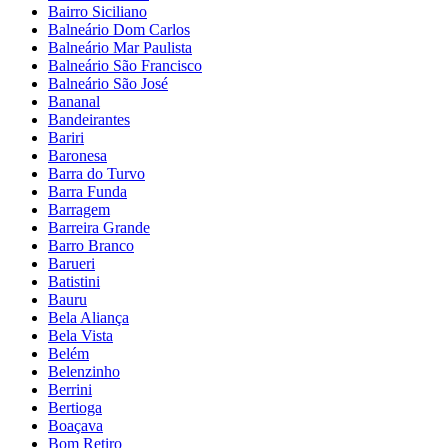
Bairro Siciliano
Balneário Dom Carlos
Balneário Mar Paulista
Balneário São Francisco
Balneário São José
Bananal
Bandeirantes
Bariri
Baronesa
Barra do Turvo
Barra Funda
Barragem
Barreira Grande
Barro Branco
Barueri
Batistini
Bauru
Bela Aliança
Bela Vista
Belém
Belenzinho
Berrini
Bertioga
Boaçava
Bom Retiro