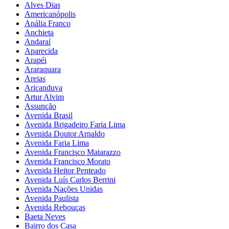
Alves Dias
Americanópolis
Anália Franco
Anchieta
Andaraí
Aparecida
Arapéi
Araraquara
Areias
Aricanduva
Artur Alvim
Assunção
Avenida Brasil
Avenida Brigadeiro Faria Lima
Avenida Doutor Arnaldo
Avenida Faria Lima
Avenida Francisco Matarazzo
Avenida Francisco Morato
Avenida Heitor Penteado
Avenida Luís Carlos Berrini
Avenida Nações Unidas
Avenida Paulista
Avenida Rebouças
Baeta Neves
Bairro dos Casa