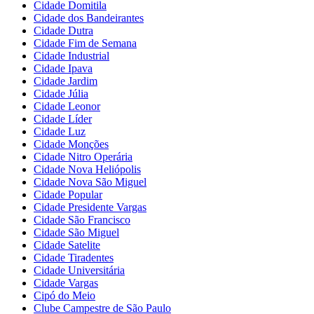
Cidade Domitila
Cidade dos Bandeirantes
Cidade Dutra
Cidade Fim de Semana
Cidade Industrial
Cidade Ipava
Cidade Jardim
Cidade Júlia
Cidade Leonor
Cidade Líder
Cidade Luz
Cidade Monções
Cidade Nitro Operária
Cidade Nova Heliópolis
Cidade Nova São Miguel
Cidade Popular
Cidade Presidente Vargas
Cidade São Francisco
Cidade São Miguel
Cidade Satelite
Cidade Tiradentes
Cidade Universitária
Cidade Vargas
Cipó do Meio
Clube Campestre de São Paulo