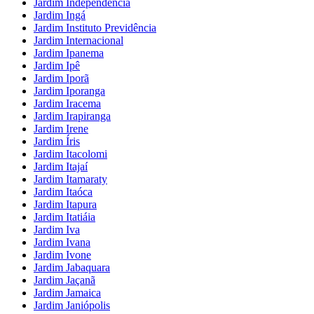
Jardim Independência
Jardim Ingá
Jardim Instituto Previdência
Jardim Internacional
Jardim Ipanema
Jardim Ipê
Jardim Iporã
Jardim Iporanga
Jardim Iracema
Jardim Irapiranga
Jardim Irene
Jardim Íris
Jardim Itacolomi
Jardim Itajaí
Jardim Itamaraty
Jardim Itaóca
Jardim Itapura
Jardim Itatiáia
Jardim Iva
Jardim Ivana
Jardim Ivone
Jardim Jabaquara
Jardim Jaçanã
Jardim Jamaica
Jardim Janiópolis