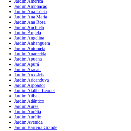
Jardim América
Jardim Ampliação
Jardim Ana Lúcia
Jardim Ana Maria
Jardim Ana Rosa
Jardim Anchieta
Jardim Ângela
Jardim Angelina
Jardim Anhanguera
Jardim Antonieta
Jardim Aparecida
Jardim Apuana
Jardim Apurá
Jardim Aracati
Jardim Arco-íris
Jardim Aricanduva
Jardim Arpoador
Jardim Ataliba Leonel
Jardim Atibaia
Jardim Atlântico
Jardim Aurea
Jardim Aurélia
Jardim Aurélio
Jardim Avenida
Jardim Barreira Grande