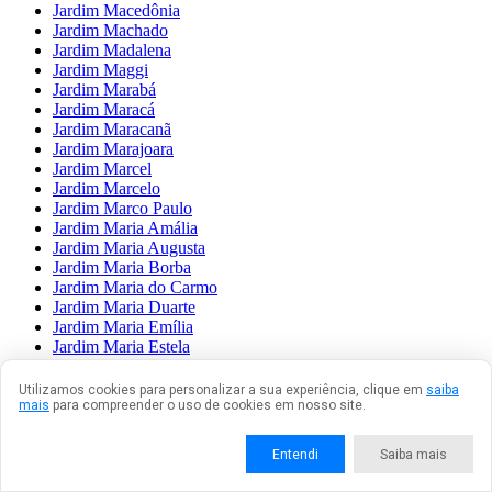
Jardim Macedônia
Jardim Machado
Jardim Madalena
Jardim Maggi
Jardim Marabá
Jardim Maracá
Jardim Maracanã
Jardim Marajoara
Jardim Marcel
Jardim Marcelo
Jardim Marco Paulo
Jardim Maria Amália
Jardim Maria Augusta
Jardim Maria Borba
Jardim Maria do Carmo
Jardim Maria Duarte
Jardim Maria Emília
Jardim Maria Estela
Jardim Maria Fernandes
Jardim Maria Luiza
Utilizamos cookies para personalizar a sua experiência, clique em
saiba
Jardim Maria Nazaré
mais
para compreender o uso de cookies em nosso site.
Jardim Maria Rita
Jardim Maria Sampaio
Entendi
Saiba mais
Jardim Maria Virgínia
Jardim Mariane