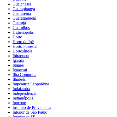
Guaianases
Guarapiranga
Guararema
Guaratinguetá
Guarujá
Guarulhos
Higienópolis
Horto
Horto do Ipê
Horto Florestal
Hortolândia
Ibirapuera
Igaratá
Iguape
Iguatemi
Ilha Comprida
Ilhabela
Imperatriz Leopoldina
Indaiatuba
Independência
Indianópolis
Inocoop
Instituto de Previdência
Interior de São Paulo
Interior de SP