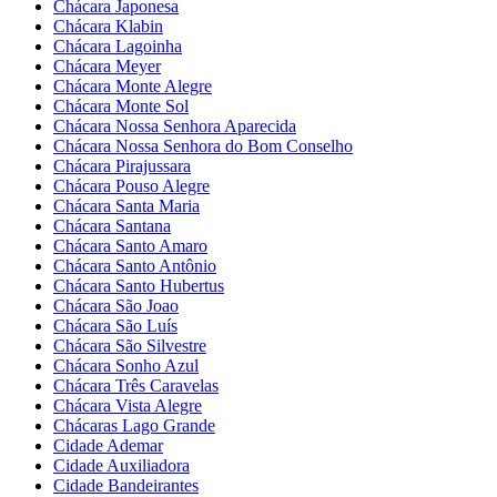
Chácara Japonesa
Chácara Klabin
Chácara Lagoinha
Chácara Meyer
Chácara Monte Alegre
Chácara Monte Sol
Chácara Nossa Senhora Aparecida
Chácara Nossa Senhora do Bom Conselho
Chácara Pirajussara
Chácara Pouso Alegre
Chácara Santa Maria
Chácara Santana
Chácara Santo Amaro
Chácara Santo Antônio
Chácara Santo Hubertus
Chácara São Joao
Chácara São Luís
Chácara São Silvestre
Chácara Sonho Azul
Chácara Três Caravelas
Chácara Vista Alegre
Chácaras Lago Grande
Cidade Ademar
Cidade Auxiliadora
Cidade Bandeirantes