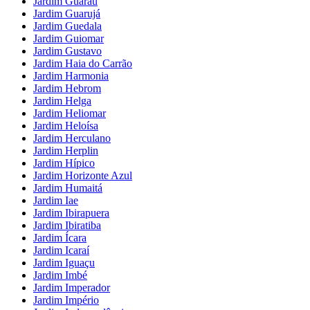
Jardim Guaraú
Jardim Guarujá
Jardim Guedala
Jardim Guiomar
Jardim Gustavo
Jardim Haia do Carrão
Jardim Harmonia
Jardim Hebrom
Jardim Helga
Jardim Heliomar
Jardim Heloísa
Jardim Herculano
Jardim Herplin
Jardim Hípico
Jardim Horizonte Azul
Jardim Humaitá
Jardim Iae
Jardim Ibirapuera
Jardim Ibiratiba
Jardim Ícara
Jardim Icaraí
Jardim Iguaçu
Jardim Imbé
Jardim Imperador
Jardim Império