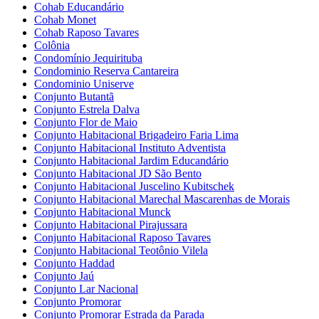
Cohab Educandário
Cohab Monet
Cohab Raposo Tavares
Colônia
Condomínio Jequirituba
Condominio Reserva Cantareira
Condominio Uniserve
Conjunto Butantã
Conjunto Estrela Dalva
Conjunto Flor de Maio
Conjunto Habitacional Brigadeiro Faria Lima
Conjunto Habitacional Instituto Adventista
Conjunto Habitacional Jardim Educandário
Conjunto Habitacional JD São Bento
Conjunto Habitacional Juscelino Kubitschek
Conjunto Habitacional Marechal Mascarenhas de Morais
Conjunto Habitacional Munck
Conjunto Habitacional Pirajussara
Conjunto Habitacional Raposo Tavares
Conjunto Habitacional Teotônio Vilela
Conjunto Haddad
Conjunto Jaú
Conjunto Lar Nacional
Conjunto Promorar
Conjunto Promorar Estrada da Parada