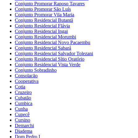
Conjunto Promorar Raposo Tavares
Conjunto Promorar São Luís
Conjunto Promorar Vila Maria
Conjunto Residencial Butantã
Conjunto Residencial Flávia
Conjunto Residencial Ingai
Conjunto Residencial Morumbi
Conjunto Residencial Novo Pacaembu
Conjunto Residencial Sabará
Conjunto Residencial Salvador Tolezani
Conjunto Residencial Sítio Oratório
Conjunto Residencial Vista Verde
Conjunto Sobradinho
Consolação
Cooperativa
Cotia
Cruzeiro
Cubatão
Cumbica
Cunha
Cupecê
Cursino
Demarchi
Diadema
Dom Pedro I