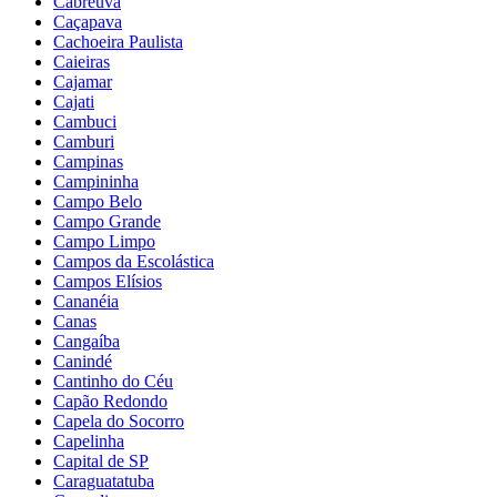
Cabreúva
Caçapava
Cachoeira Paulista
Caieiras
Cajamar
Cajati
Cambuci
Camburi
Campinas
Campininha
Campo Belo
Campo Grande
Campo Limpo
Campos da Escolástica
Campos Elísios
Cananéia
Canas
Cangaíba
Canindé
Cantinho do Céu
Capão Redondo
Capela do Socorro
Capelinha
Capital de SP
Caraguatatuba