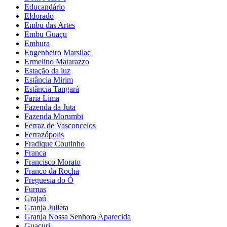
Educandário
Eldorado
Embu das Artes
Embu Guaçu
Embura
Engenheiro Marsilac
Ermelino Matarazzo
Estação da luz
Estância Mirim
Estância Tangará
Faria Lima
Fazenda da Juta
Fazenda Morumbi
Ferraz de Vasconcelos
Ferrazópolis
Fradique Coutinho
Franca
Francisco Morato
Franco da Rocha
Freguesia do Ó
Furnas
Grajaú
Granja Julieta
Granja Nossa Senhora Aparecida
Guacuri