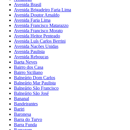
Avenida Brasil
Avenida Brigadeiro Faria Lima
Avenida Doutor Arnaldo
Avenida Faria Lima
Avenida Francisco Matarazzo
Avenida Francisco Morato
Avenida Heitor Penteado
Avenida Luís Carlos Berrini
Avenida Nações Unidas
Avenida Paulista
Avenida Rebouças
Baeta Neves
Bairro dos Casa
Bairro Siciliano
Balneário Dom Carlos
Balneário Mar Paulista
Balneário São Francisco
Balneário São José
Bananal
Bandeirantes
Bariri
Baronesa
Barra do Turvo
Barra Funda
Barragem