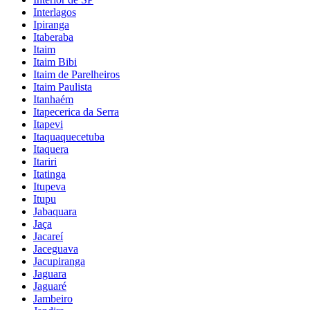
Interlagos
Ipiranga
Itaberaba
Itaim
Itaim Bibi
Itaim de Parelheiros
Itaim Paulista
Itanhaém
Itapecerica da Serra
Itapevi
Itaquaquecetuba
Itaquera
Itariri
Itatinga
Itupeva
Itupu
Jabaquara
Jaça
Jacareí
Jaceguava
Jacupiranga
Jaguara
Jaguaré
Jambeiro