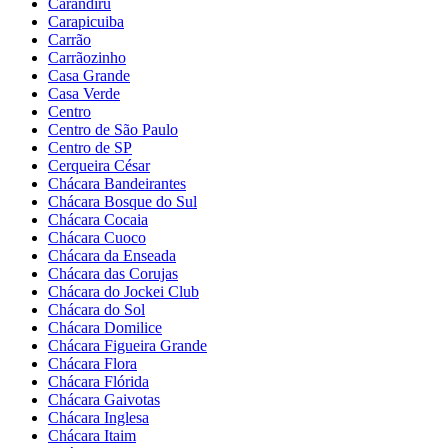
Carandiru
Carapicuiba
Carrão
Carrãozinho
Casa Grande
Casa Verde
Centro
Centro de São Paulo
Centro de SP
Cerqueira César
Chácara Bandeirantes
Chácara Bosque do Sul
Chácara Cocaia
Chácara Cuoco
Chácara da Enseada
Chácara das Corujas
Chácara do Jockei Club
Chácara do Sol
Chácara Domilice
Chácara Figueira Grande
Chácara Flora
Chácara Flórida
Chácara Gaivotas
Chácara Inglesa
Chácara Itaim