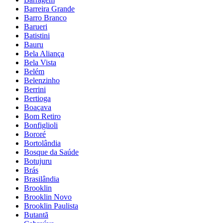
Barreira Grande
Barro Branco
Barueri
Batistini
Bauru
Bela Aliança
Bela Vista
Belém
Belenzinho
Berrini
Bertioga
Boaçava
Bom Retiro
Bonfiglioli
Bororé
Bortolândia
Bosque da Saúde
Botujuru
Brás
Brasilândia
Brooklin
Brooklin Novo
Brooklin Paulista
Butantã