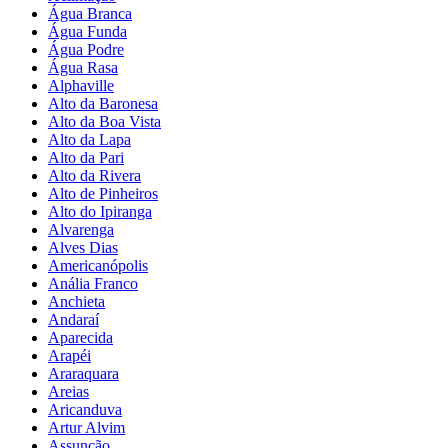
Água Branca
Água Funda
Água Podre
Água Rasa
Alphaville
Alto da Baronesa
Alto da Boa Vista
Alto da Lapa
Alto da Pari
Alto da Rivera
Alto de Pinheiros
Alto do Ipiranga
Alvarenga
Alves Dias
Americanópolis
Anália Franco
Anchieta
Andaraí
Aparecida
Arapéi
Araraquara
Areias
Aricanduva
Artur Alvim
Assunção