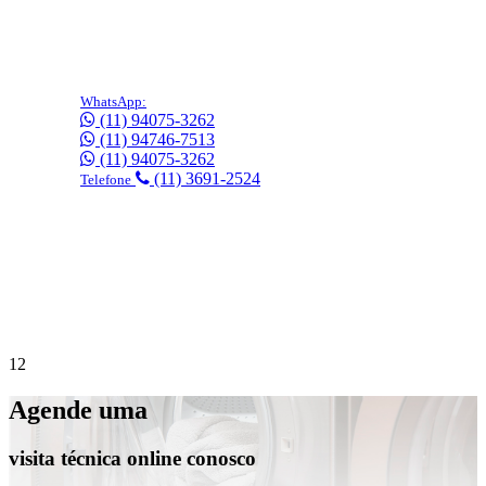
WhatsApp:
(11) 94075-3262
(11) 94746-7513
(11) 94075-3262
(11) 3691-2524
Telefone
Precisa de suporte imediato?
Agende online
gratuitamente!
1
2
Agende uma
visita técnica online conosco