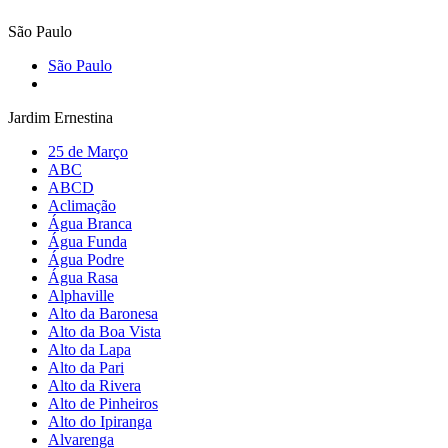
São Paulo
São Paulo
Jardim Ernestina
25 de Março
ABC
ABCD
Aclimação
Água Branca
Água Funda
Água Podre
Água Rasa
Alphaville
Alto da Baronesa
Alto da Boa Vista
Alto da Lapa
Alto da Pari
Alto da Rivera
Alto de Pinheiros
Alto do Ipiranga
Alvarenga