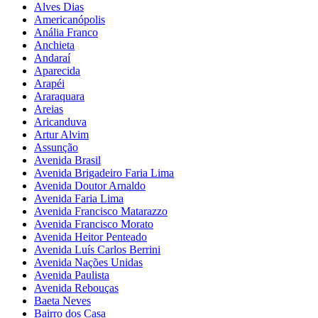
Alves Dias
Americanópolis
Anália Franco
Anchieta
Andaraí
Aparecida
Arapéi
Araraquara
Areias
Aricanduva
Artur Alvim
Assunção
Avenida Brasil
Avenida Brigadeiro Faria Lima
Avenida Doutor Arnaldo
Avenida Faria Lima
Avenida Francisco Matarazzo
Avenida Francisco Morato
Avenida Heitor Penteado
Avenida Luís Carlos Berrini
Avenida Nações Unidas
Avenida Paulista
Avenida Rebouças
Baeta Neves
Bairro dos Casa