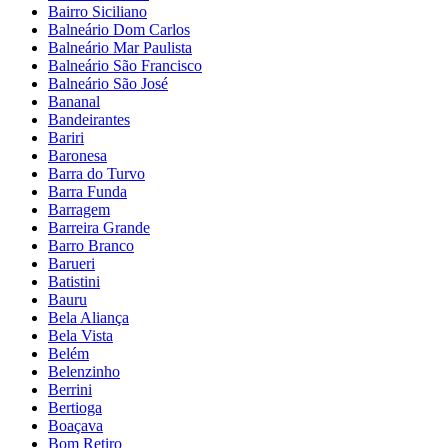
Bairro Siciliano
Balneário Dom Carlos
Balneário Mar Paulista
Balneário São Francisco
Balneário São José
Bananal
Bandeirantes
Bariri
Baronesa
Barra do Turvo
Barra Funda
Barragem
Barreira Grande
Barro Branco
Barueri
Batistini
Bauru
Bela Aliança
Bela Vista
Belém
Belenzinho
Berrini
Bertioga
Boaçava
Bom Retiro