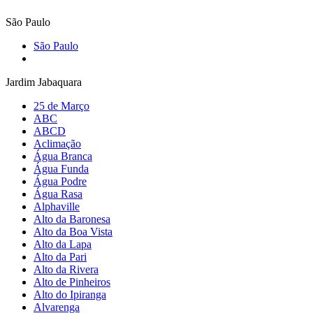
São Paulo
São Paulo
Jardim Jabaquara
25 de Março
ABC
ABCD
Aclimação
Água Branca
Água Funda
Água Podre
Água Rasa
Alphaville
Alto da Baronesa
Alto da Boa Vista
Alto da Lapa
Alto da Pari
Alto da Rivera
Alto de Pinheiros
Alto do Ipiranga
Alvarenga