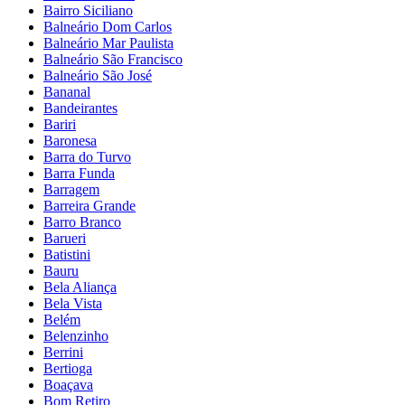
Bairro Siciliano
Balneário Dom Carlos
Balneário Mar Paulista
Balneário São Francisco
Balneário São José
Bananal
Bandeirantes
Bariri
Baronesa
Barra do Turvo
Barra Funda
Barragem
Barreira Grande
Barro Branco
Barueri
Batistini
Bauru
Bela Aliança
Bela Vista
Belém
Belenzinho
Berrini
Bertioga
Boaçava
Bom Retiro