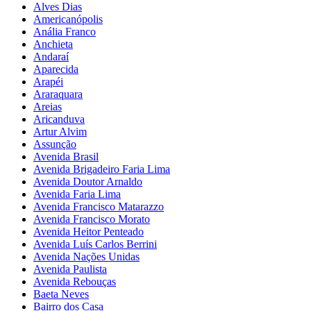
Alves Dias
Americanópolis
Anália Franco
Anchieta
Andaraí
Aparecida
Arapéi
Araraquara
Areias
Aricanduva
Artur Alvim
Assunção
Avenida Brasil
Avenida Brigadeiro Faria Lima
Avenida Doutor Arnaldo
Avenida Faria Lima
Avenida Francisco Matarazzo
Avenida Francisco Morato
Avenida Heitor Penteado
Avenida Luís Carlos Berrini
Avenida Nações Unidas
Avenida Paulista
Avenida Rebouças
Baeta Neves
Bairro dos Casa