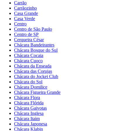
Carrão
Carrãozinho
Casa Grande
Casa Verde
Centro
Centro de São Paulo
Centro de SP
Cerqueira César
Chácara Bandeirantes
Chácara Bosque do Sul
Chácara Cocaia
Chácara Cuoco
Chácara da Enseada
Chácara das Corujas
Chácara do Jockei Club
Chácara do Sol
Chácara Domilice
Chácara Figueira Grande
Chácara Flora
Chácara Flórida
Chácara Gaivotas
Chácara Inglesa
Chácara Itaim
Chácara Japonesa
Chácara Klabin