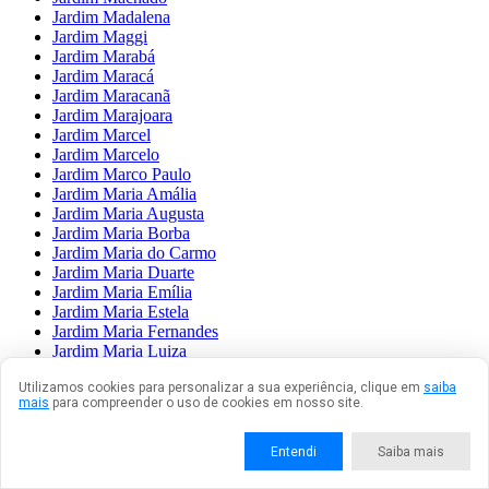
Jardim Madalena
Jardim Maggi
Jardim Marabá
Jardim Maracá
Jardim Maracanã
Jardim Marajoara
Jardim Marcel
Jardim Marcelo
Jardim Marco Paulo
Jardim Maria Amália
Jardim Maria Augusta
Jardim Maria Borba
Jardim Maria do Carmo
Jardim Maria Duarte
Jardim Maria Emília
Jardim Maria Estela
Jardim Maria Fernandes
Jardim Maria Luiza
Jardim Maria Nazaré
Utilizamos cookies para personalizar a sua experiência, clique em
saiba
Jardim Maria Rita
mais
para compreender o uso de cookies em nosso site.
Jardim Maria Sampaio
Jardim Maria Virgínia
Jardim Mariane
Entendi
Saiba mais
Jardim Marilda
Jardim Marilena