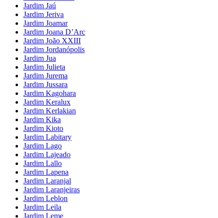
Jardim Jaú
Jardim Jeriva
Jardim Joamar
Jardim Joana D’Arc
Jardim João XXIII
Jardim Jordanópolis
Jardim Jua
Jardim Julieta
Jardim Jurema
Jardim Jussara
Jardim Kagohara
Jardim Keralux
Jardim Kerlakian
Jardim Kika
Jardim Kioto
Jardim Labitary
Jardim Lago
Jardim Lajeado
Jardim Lallo
Jardim Lapena
Jardim Laranjal
Jardim Laranjeiras
Jardim Leblon
Jardim Leila
Jardim Leme