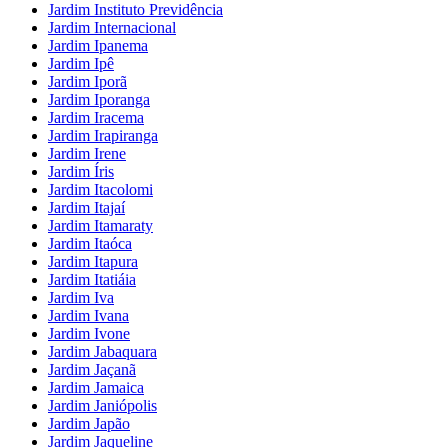
Jardim Instituto Previdência
Jardim Internacional
Jardim Ipanema
Jardim Ipê
Jardim Iporã
Jardim Iporanga
Jardim Iracema
Jardim Irapiranga
Jardim Irene
Jardim Íris
Jardim Itacolomi
Jardim Itajaí
Jardim Itamaraty
Jardim Itaóca
Jardim Itapura
Jardim Itatiáia
Jardim Iva
Jardim Ivana
Jardim Ivone
Jardim Jabaquara
Jardim Jaçanã
Jardim Jamaica
Jardim Janiópolis
Jardim Japão
Jardim Jaqueline