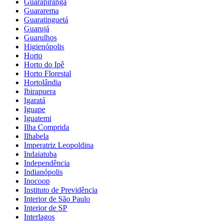
Guarapiranga
Guararema
Guaratinguetá
Guarujá
Guarulhos
Higienópolis
Horto
Horto do Ipê
Horto Florestal
Hortolândia
Ibirapuera
Igaratá
Iguape
Iguatemi
Ilha Comprida
Ilhabela
Imperatriz Leopoldina
Indaiatuba
Independência
Indianópolis
Inocoop
Instituto de Previdência
Interior de São Paulo
Interior de SP
Interlagos