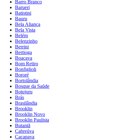
Barro Branco
Barueri
Batistini
Bauru
Bela Aliança
Bela Vista
Belém
Belenzinho
Berrini
Bertioga
Boaçava
Bom Retiro
Bonfiglioli
Bororé
Bortolândia
Bosque da Saúde
Botujuru
Brás
Brasilândia
Brooklin
Brooklin Novo
Brooklin Paulista
Butantã
Cabreúva
Caçapava