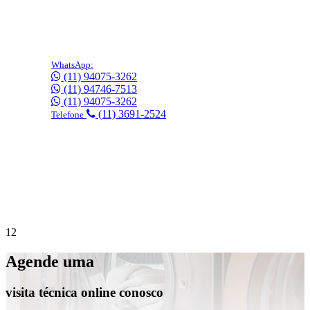
WhatsApp:
(11) 94075-3262
(11) 94746-7513
(11) 94075-3262
(11) 3691-2524
Telefone
Precisa de suporte imediato?
Agende online
gratuitamente!
1
2
Agende uma
visita técnica online conosco