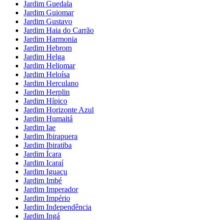
Jardim Guedala
Jardim Guiomar
Jardim Gustavo
Jardim Haia do Carrão
Jardim Harmonia
Jardim Hebrom
Jardim Helga
Jardim Heliomar
Jardim Heloísa
Jardim Herculano
Jardim Herplin
Jardim Hípico
Jardim Horizonte Azul
Jardim Humaitá
Jardim Iae
Jardim Ibirapuera
Jardim Ibiratiba
Jardim Ícara
Jardim Icaraí
Jardim Iguaçu
Jardim Imbé
Jardim Imperador
Jardim Império
Jardim Independência
Jardim Ingá