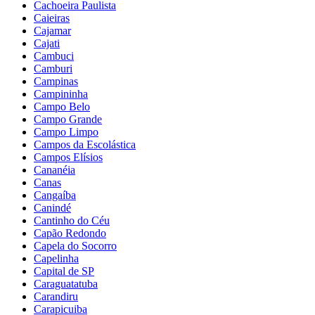
Cachoeira Paulista
Caieiras
Cajamar
Cajati
Cambuci
Camburi
Campinas
Campininha
Campo Belo
Campo Grande
Campo Limpo
Campos da Escolástica
Campos Elísios
Cananéia
Canas
Cangaíba
Canindé
Cantinho do Céu
Capão Redondo
Capela do Socorro
Capelinha
Capital de SP
Caraguatatuba
Carandiru
Carapicuiba