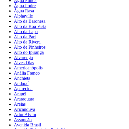
Água Funda
Água Podre
Água Rasa
Alphaville
Alto da Baronesa
Alto da Boa Vista
Alto da Lapa
Alto da Pari
Alto da Rivera
Alto de Pinheiros
Alto do Ipiranga
Alvarenga
Alves Dias
Americanópolis
Anália Franco
Anchieta
Andaraí
Aparecida
Arapéi
Araraquara
Areias
Aricanduva
Artur Alvim
Assunção
Avenida Brasil