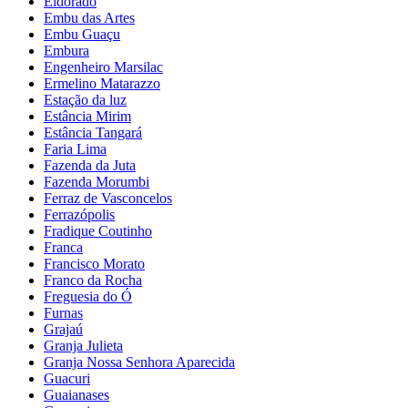
Eldorado
Embu das Artes
Embu Guaçu
Embura
Engenheiro Marsilac
Ermelino Matarazzo
Estação da luz
Estância Mirim
Estância Tangará
Faria Lima
Fazenda da Juta
Fazenda Morumbi
Ferraz de Vasconcelos
Ferrazópolis
Fradique Coutinho
Franca
Francisco Morato
Franco da Rocha
Freguesia do Ó
Furnas
Grajaú
Granja Julieta
Granja Nossa Senhora Aparecida
Guacuri
Guaianases