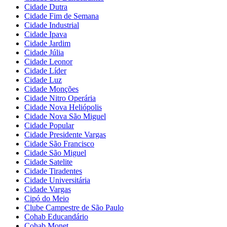
Cidade Dutra
Cidade Fim de Semana
Cidade Industrial
Cidade Ipava
Cidade Jardim
Cidade Júlia
Cidade Leonor
Cidade Líder
Cidade Luz
Cidade Monções
Cidade Nitro Operária
Cidade Nova Heliópolis
Cidade Nova São Miguel
Cidade Popular
Cidade Presidente Vargas
Cidade São Francisco
Cidade São Miguel
Cidade Satelite
Cidade Tiradentes
Cidade Universitária
Cidade Vargas
Cipó do Meio
Clube Campestre de São Paulo
Cohab Educandário
Cohab Monet