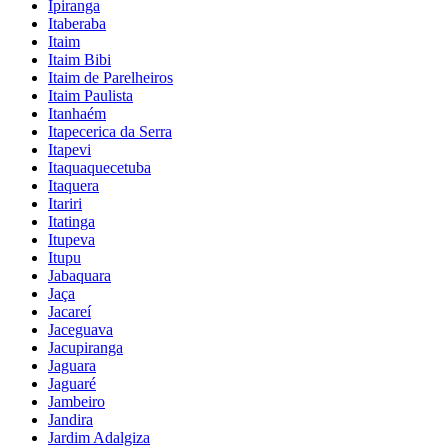
Ipiranga
Itaberaba
Itaim
Itaim Bibi
Itaim de Parelheiros
Itaim Paulista
Itanhaém
Itapecerica da Serra
Itapevi
Itaquaquecetuba
Itaquera
Itariri
Itatinga
Itupeva
Itupu
Jabaquara
Jaça
Jacareí
Jaceguava
Jacupiranga
Jaguara
Jaguaré
Jambeiro
Jandira
Jardim Adalgiza