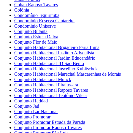
Cohab Raposo Tavares
Colônia
Condomínio Jequirituba
Condominio Reserva Cantareira
Condominio Uniserve
Conjunto Butantã
Conjunto Estrela Dalva
Conjunto Flor de Maio
Conjunto Habitacional Brigadeiro Faria Lima
Conjunto Habitacional Instituto Adventista
Conjunto Habitacional Jardim Educandário
Conjunto Habitacional JD São Bento
Conjunto Habitacional Juscelino Kubitschek
Conjunto Habitacional Marechal Mascarenhas de Morais
Conjunto Habitacional Munck
Conjunto Habitacional Pirajussara
Conjunto Habitacional Raposo Tavares
Conjunto Habitacional Teotônio Vilela
Conjunto Haddad
Conjunto Jaú
Conjunto Lar Nacional
Conjunto Promorar
Conjunto Promorar Estrada da Parada
Conjunto Promorar Raposo Tavares
Conjunto Promorar São Luís