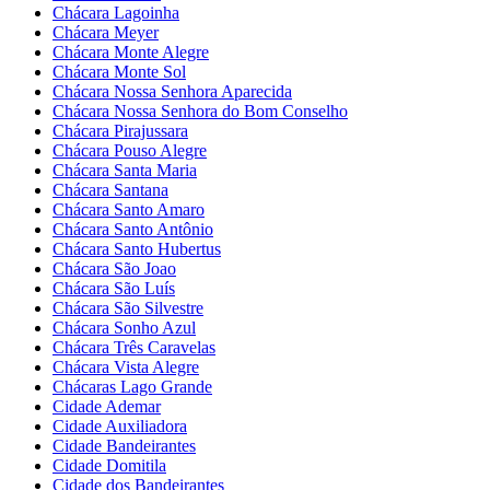
Chácara Lagoinha
Chácara Meyer
Chácara Monte Alegre
Chácara Monte Sol
Chácara Nossa Senhora Aparecida
Chácara Nossa Senhora do Bom Conselho
Chácara Pirajussara
Chácara Pouso Alegre
Chácara Santa Maria
Chácara Santana
Chácara Santo Amaro
Chácara Santo Antônio
Chácara Santo Hubertus
Chácara São Joao
Chácara São Luís
Chácara São Silvestre
Chácara Sonho Azul
Chácara Três Caravelas
Chácara Vista Alegre
Chácaras Lago Grande
Cidade Ademar
Cidade Auxiliadora
Cidade Bandeirantes
Cidade Domitila
Cidade dos Bandeirantes