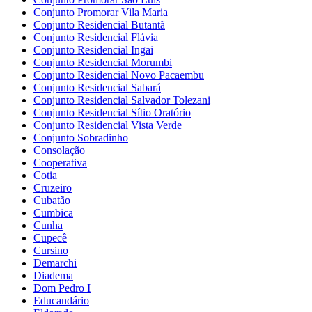
Conjunto Promorar Vila Maria
Conjunto Residencial Butantã
Conjunto Residencial Flávia
Conjunto Residencial Ingai
Conjunto Residencial Morumbi
Conjunto Residencial Novo Pacaembu
Conjunto Residencial Sabará
Conjunto Residencial Salvador Tolezani
Conjunto Residencial Sítio Oratório
Conjunto Residencial Vista Verde
Conjunto Sobradinho
Consolação
Cooperativa
Cotia
Cruzeiro
Cubatão
Cumbica
Cunha
Cupecê
Cursino
Demarchi
Diadema
Dom Pedro I
Educandário