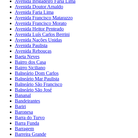
Avenida Brigadeiro Faria Lima
Avenida Doutor Arnaldo
Avenida Faria Lima
Avenida Francisco Matarazzo
Avenida Francisco Morato
Avenida Heitor Penteado
Avenida Luís Carlos Berrini
Avenida Nações Unidas
Avenida Paulista
Avenida Rebouças
Baeta Neves
Bairro dos Casa
Bairro Siciliano
Balneário Dom Carlos
Balneário Mar Paulista
Balneário São Francisco
Balneário São José
Bananal
Bandeirantes
Bariri
Baronesa
Barra do Turvo
Barra Funda
Barragem
Barreira Grande