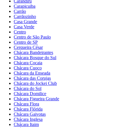
Carandiru
Carapicuiba
Carrão
Carrãozinho
Casa Grande
Casa Verde
Centro
Centro de São Paulo
Centro de SP
Cerqueira César
Chácara Bandeirantes
Chácara Bosque do Sul
Chácara Cocaia
Chácara Cuoco
Chácara da Enseada
Chácara das Corujas
Chácara do Jockei Club
Chácara do Sol
Chácara Domilice
Chácara Figueira Grande
Chácara Flora
Chácara Flórida
Chácara Gaivotas
Chácara Inglesa
Chácara Itaim