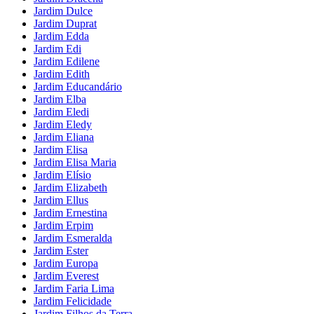
Jardim Dulce
Jardim Duprat
Jardim Edda
Jardim Edi
Jardim Edilene
Jardim Edith
Jardim Educandário
Jardim Elba
Jardim Eledi
Jardim Eledy
Jardim Eliana
Jardim Elisa
Jardim Elisa Maria
Jardim Elísio
Jardim Elizabeth
Jardim Ellus
Jardim Ernestina
Jardim Erpim
Jardim Esmeralda
Jardim Ester
Jardim Europa
Jardim Everest
Jardim Faria Lima
Jardim Felicidade
Jardim Filhos da Terra