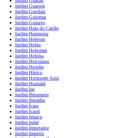
Jardim Guaraú
Jardim Guarujá
Jardim Guedala
Jardim Guiomar
Jardim Gustavo
Jardim Haia do Carrão
Jardim Harmonia
Jardim Hebrom
Jardim Helga
Jardim Heliomar
Jardim Heloísa
Jardim Herculano
Jardim Herplin
Jardim Hípico
Jardim Horizonte Azul
Jardim Humaitá
Jardim Iae
Jardim Ibirapuera
Jardim Ibiratiba
Jardim Ícara
Jardim Icaraí
Jardim Iguaçu
Jardim Imbé
Jardim Imperador
Jardim Império