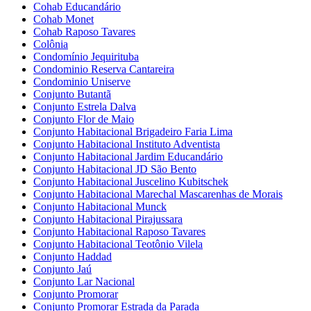
Cohab Educandário
Cohab Monet
Cohab Raposo Tavares
Colônia
Condomínio Jequirituba
Condominio Reserva Cantareira
Condominio Uniserve
Conjunto Butantã
Conjunto Estrela Dalva
Conjunto Flor de Maio
Conjunto Habitacional Brigadeiro Faria Lima
Conjunto Habitacional Instituto Adventista
Conjunto Habitacional Jardim Educandário
Conjunto Habitacional JD São Bento
Conjunto Habitacional Juscelino Kubitschek
Conjunto Habitacional Marechal Mascarenhas de Morais
Conjunto Habitacional Munck
Conjunto Habitacional Pirajussara
Conjunto Habitacional Raposo Tavares
Conjunto Habitacional Teotônio Vilela
Conjunto Haddad
Conjunto Jaú
Conjunto Lar Nacional
Conjunto Promorar
Conjunto Promorar Estrada da Parada