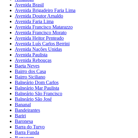
Avenida Brasil
Avenida Brigadeiro Faria Lima
Avenida Doutor Arnaldo
Avenida Faria Lima
Avenida Francisco Matarazzo
Avenida Francisco Morato
Avenida Heitor Penteado
Avenida Luís Carlos Berrini
Avenida Nações Unidas
Avenida Paulista
Avenida Rebouças
Baeta Neves
Bairro dos Casa
Bairro Siciliano
Balneário Dom Carlos
Balneário Mar Paulista
Balneário São Francisco
Balneário São José
Bananal
Bandeirantes
Bariri
Baronesa
Barra do Turvo
Barra Funda
Barragem