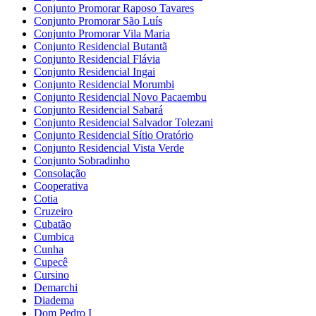
Conjunto Promorar Raposo Tavares
Conjunto Promorar São Luís
Conjunto Promorar Vila Maria
Conjunto Residencial Butantã
Conjunto Residencial Flávia
Conjunto Residencial Ingai
Conjunto Residencial Morumbi
Conjunto Residencial Novo Pacaembu
Conjunto Residencial Sabará
Conjunto Residencial Salvador Tolezani
Conjunto Residencial Sítio Oratório
Conjunto Residencial Vista Verde
Conjunto Sobradinho
Consolação
Cooperativa
Cotia
Cruzeiro
Cubatão
Cumbica
Cunha
Cupecê
Cursino
Demarchi
Diadema
Dom Pedro I