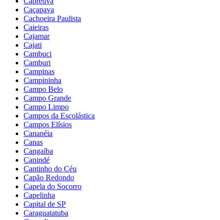
Cabreúva
Caçapava
Cachoeira Paulista
Caieiras
Cajamar
Cajati
Cambuci
Camburi
Campinas
Campininha
Campo Belo
Campo Grande
Campo Limpo
Campos da Escolástica
Campos Elísios
Cananéia
Canas
Cangaíba
Canindé
Cantinho do Céu
Capão Redondo
Capela do Socorro
Capelinha
Capital de SP
Caraguatatuba