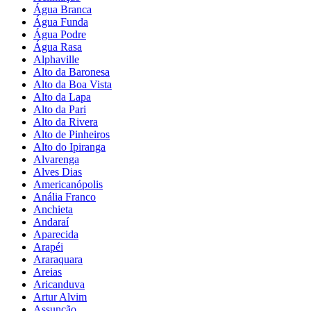
Água Branca
Água Funda
Água Podre
Água Rasa
Alphaville
Alto da Baronesa
Alto da Boa Vista
Alto da Lapa
Alto da Pari
Alto da Rivera
Alto de Pinheiros
Alto do Ipiranga
Alvarenga
Alves Dias
Americanópolis
Anália Franco
Anchieta
Andaraí
Aparecida
Arapéi
Araraquara
Areias
Aricanduva
Artur Alvim
Assunção