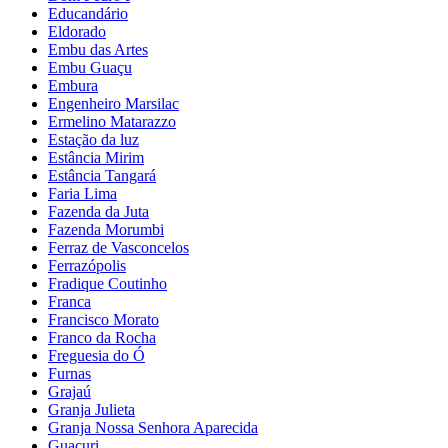
Educandário
Eldorado
Embu das Artes
Embu Guaçu
Embura
Engenheiro Marsilac
Ermelino Matarazzo
Estação da luz
Estância Mirim
Estância Tangará
Faria Lima
Fazenda da Juta
Fazenda Morumbi
Ferraz de Vasconcelos
Ferrazópolis
Fradique Coutinho
Franca
Francisco Morato
Franco da Rocha
Freguesia do Ó
Furnas
Grajaú
Granja Julieta
Granja Nossa Senhora Aparecida
Guacuri