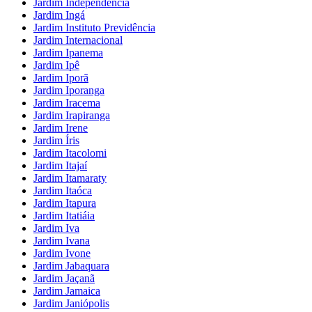
Jardim Independência
Jardim Ingá
Jardim Instituto Previdência
Jardim Internacional
Jardim Ipanema
Jardim Ipê
Jardim Iporã
Jardim Iporanga
Jardim Iracema
Jardim Irapiranga
Jardim Irene
Jardim Íris
Jardim Itacolomi
Jardim Itajaí
Jardim Itamaraty
Jardim Itaóca
Jardim Itapura
Jardim Itatiáia
Jardim Iva
Jardim Ivana
Jardim Ivone
Jardim Jabaquara
Jardim Jaçanã
Jardim Jamaica
Jardim Janiópolis