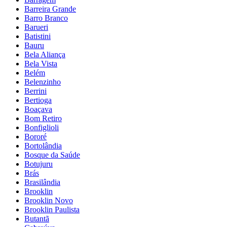
Barreira Grande
Barro Branco
Barueri
Batistini
Bauru
Bela Aliança
Bela Vista
Belém
Belenzinho
Berrini
Bertioga
Boaçava
Bom Retiro
Bonfiglioli
Bororé
Bortolândia
Bosque da Saúde
Botujuru
Brás
Brasilândia
Brooklin
Brooklin Novo
Brooklin Paulista
Butantã