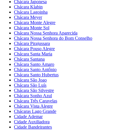
Chácara Japonesa
Chácara Klabin
Chácara Lagoinha
Chácara Meyer
Chácara Monte Alegre
Chácara Monte Sol
Chácara Nossa Senhora Aparecida
Chácara Nossa Senhora do Bom Conselho
Chácara Pirajussara
Chácara Pouso Alegre
Chácara Santa Maria
Chácara Santana
Chácara Santo Amaro
Chácara Santo Antônio
Chácara Santo Hubertus
Chácara São Joao
Chácara São Luís
Chácara São Silvestre
Chácara Sonho Azul
Chácara Três Caravelas
Chácara Vista Alegre
Chácaras Lago Grande
Cidade Ademar
Cidade Auxiliadora
Cidade Bandeirantes