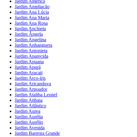
Jardim América
Jardim Ampliação
Jardim Ana Lúcia
Jardim Ana Maria
Jardim Ana Rosa
Jardim Anchieta
Jardim Ângela
Jardim Angelina
Jardim Anhanguera
Jardim Antonieta
Jardim Aparecida
Jardim Apuana
Jardim Apurá
Jardim Aracati
Jardim Arco-íris
Jardim Aricanduva
Jardim Arpoador
Jardim Ataliba Leonel
Jardim Atibaia
Jardim Atlântico
Jardim Aurea
Jardim Aurélia
Jardim Aurélio
Jardim Avenida
Jardim Barreira Grande