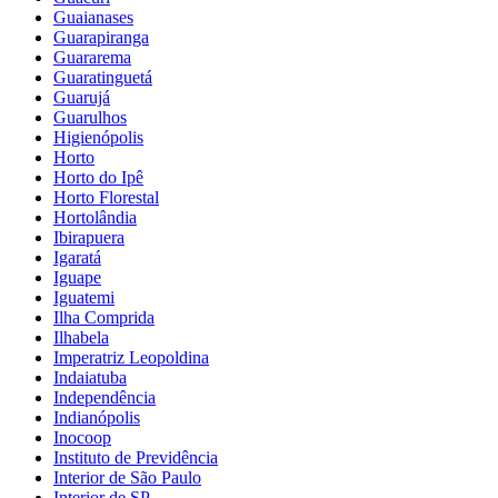
Guaianases
Guarapiranga
Guararema
Guaratinguetá
Guarujá
Guarulhos
Higienópolis
Horto
Horto do Ipê
Horto Florestal
Hortolândia
Ibirapuera
Igaratá
Iguape
Iguatemi
Ilha Comprida
Ilhabela
Imperatriz Leopoldina
Indaiatuba
Independência
Indianópolis
Inocoop
Instituto de Previdência
Interior de São Paulo
Interior de SP