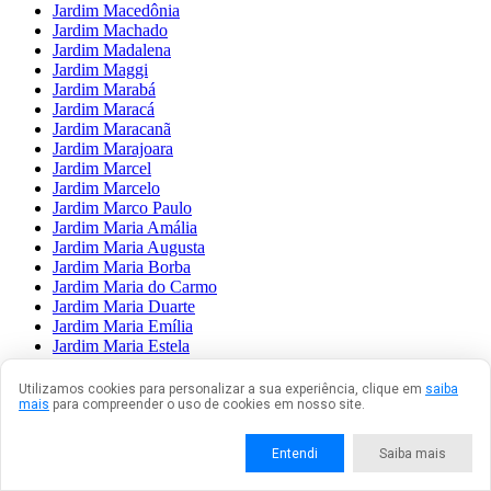
Jardim Macedônia
Jardim Machado
Jardim Madalena
Jardim Maggi
Jardim Marabá
Jardim Maracá
Jardim Maracanã
Jardim Marajoara
Jardim Marcel
Jardim Marcelo
Jardim Marco Paulo
Jardim Maria Amália
Jardim Maria Augusta
Jardim Maria Borba
Jardim Maria do Carmo
Jardim Maria Duarte
Jardim Maria Emília
Jardim Maria Estela
Jardim Maria Fernandes
Jardim Maria Luiza
Utilizamos cookies para personalizar a sua experiência, clique em
saiba
Jardim Maria Nazaré
mais
para compreender o uso de cookies em nosso site.
Jardim Maria Rita
Jardim Maria Sampaio
Entendi
Saiba mais
Jardim Maria Virgínia
Jardim Mariane