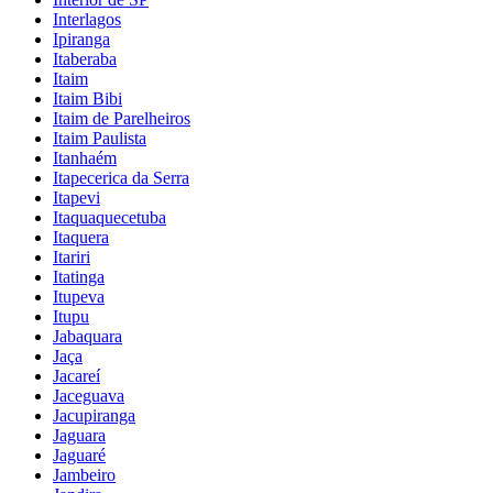
Interlagos
Ipiranga
Itaberaba
Itaim
Itaim Bibi
Itaim de Parelheiros
Itaim Paulista
Itanhaém
Itapecerica da Serra
Itapevi
Itaquaquecetuba
Itaquera
Itariri
Itatinga
Itupeva
Itupu
Jabaquara
Jaça
Jacareí
Jaceguava
Jacupiranga
Jaguara
Jaguaré
Jambeiro