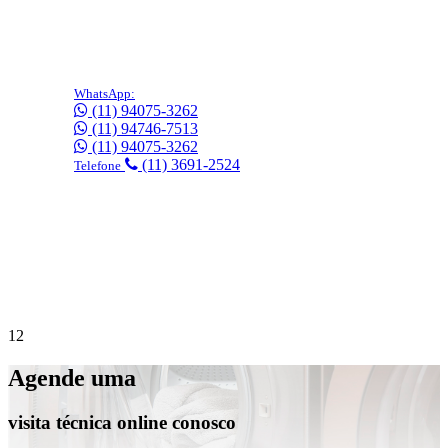
WhatsApp:
(11) 94075-3262
(11) 94746-7513
(11) 94075-3262
(11) 3691-2524
Telefone
Precisa de suporte imediato?
Agende online
gratuitamente!
1
2
Agende uma
visita técnica online conosco