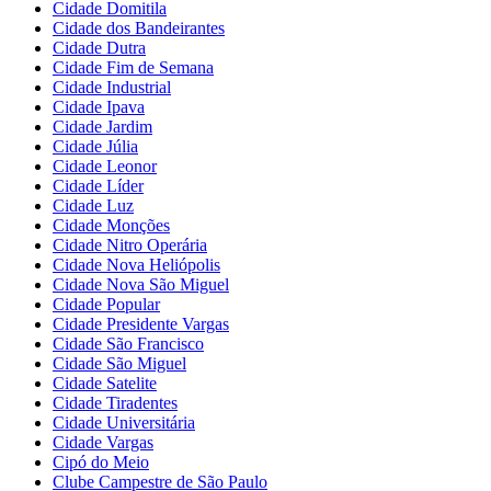
Cidade Domitila
Cidade dos Bandeirantes
Cidade Dutra
Cidade Fim de Semana
Cidade Industrial
Cidade Ipava
Cidade Jardim
Cidade Júlia
Cidade Leonor
Cidade Líder
Cidade Luz
Cidade Monções
Cidade Nitro Operária
Cidade Nova Heliópolis
Cidade Nova São Miguel
Cidade Popular
Cidade Presidente Vargas
Cidade São Francisco
Cidade São Miguel
Cidade Satelite
Cidade Tiradentes
Cidade Universitária
Cidade Vargas
Cipó do Meio
Clube Campestre de São Paulo