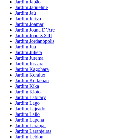
Jardim Japão
Jardim Jaqueline
Jardim Jaú
Jardim Jeriva
Jardim Joamar
Jardim Joana D’Arc
Jardim João XXIII
Jardim Jordanópolis
Jardim Jua
Jardim Julieta
Jardim Jurema
Jardim Jussara
Jardim Kagohara
Jardim Keralux
Jardim Kerlakian
Jardim Kika
Jardim Kioto
Jardim Labitary
Jardim Lago
Jardim Lajeado
Jardim Lallo
Jardim Lapena
Jardim Laranjal
Jardim Laranjeiras
Jardim Leblon