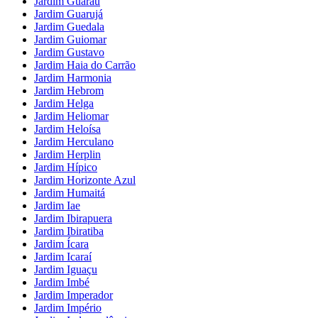
Jardim Guaraú
Jardim Guarujá
Jardim Guedala
Jardim Guiomar
Jardim Gustavo
Jardim Haia do Carrão
Jardim Harmonia
Jardim Hebrom
Jardim Helga
Jardim Heliomar
Jardim Heloísa
Jardim Herculano
Jardim Herplin
Jardim Hípico
Jardim Horizonte Azul
Jardim Humaitá
Jardim Iae
Jardim Ibirapuera
Jardim Ibiratiba
Jardim Ícara
Jardim Icaraí
Jardim Iguaçu
Jardim Imbé
Jardim Imperador
Jardim Império