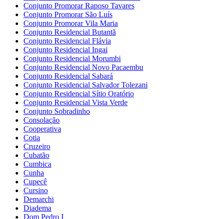
Conjunto Promorar Raposo Tavares
Conjunto Promorar São Luís
Conjunto Promorar Vila Maria
Conjunto Residencial Butantã
Conjunto Residencial Flávia
Conjunto Residencial Ingai
Conjunto Residencial Morumbi
Conjunto Residencial Novo Pacaembu
Conjunto Residencial Sabará
Conjunto Residencial Salvador Tolezani
Conjunto Residencial Sítio Oratório
Conjunto Residencial Vista Verde
Conjunto Sobradinho
Consolação
Cooperativa
Cotia
Cruzeiro
Cubatão
Cumbica
Cunha
Cupecê
Cursino
Demarchi
Diadema
Dom Pedro I