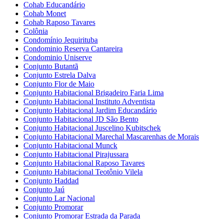
Cohab Educandário
Cohab Monet
Cohab Raposo Tavares
Colônia
Condomínio Jequirituba
Condominio Reserva Cantareira
Condominio Uniserve
Conjunto Butantã
Conjunto Estrela Dalva
Conjunto Flor de Maio
Conjunto Habitacional Brigadeiro Faria Lima
Conjunto Habitacional Instituto Adventista
Conjunto Habitacional Jardim Educandário
Conjunto Habitacional JD São Bento
Conjunto Habitacional Juscelino Kubitschek
Conjunto Habitacional Marechal Mascarenhas de Morais
Conjunto Habitacional Munck
Conjunto Habitacional Pirajussara
Conjunto Habitacional Raposo Tavares
Conjunto Habitacional Teotônio Vilela
Conjunto Haddad
Conjunto Jaú
Conjunto Lar Nacional
Conjunto Promorar
Conjunto Promorar Estrada da Parada