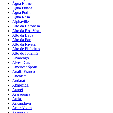
Água Branca
Água Funda
Água Podre
Água Rasa
Alphaville
Alto da Baronesa
Alto da Boa Vista
Alto da Lapa
Alto da Pari
Alto da Rivera
Alto de Pinheiros
Alto do Ipiranga
Alvarenga
Alves Dias
Americanópolis
Anália Franco
Anchieta
Andaraí
Aparecida
Arapéi
Araraquara
Areias
Aricanduva
Artur Alvim
Assunção