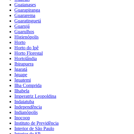
Guaianases
Guarapiranga
Guararema
Guaratinguetá
Guarujá
Guarulhos
Higienópolis
Horto
Horto do Ipê
Horto Florestal
Hortolândia
Ibirapuera
Igaratá
Iguape
Iguatemi
Ilha Comprida
Ilhabela
Imperatriz Leopoldina
Indaiatuba
Independência
Indianópolis
Inocoop
Instituto de Previdência
Interior de São Paulo
Interior de SP