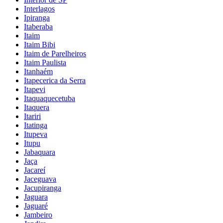
Interlagos
Ipiranga
Itaberaba
Itaim
Itaim Bibi
Itaim de Parelheiros
Itaim Paulista
Itanhaém
Itapecerica da Serra
Itapevi
Itaquaquecetuba
Itaquera
Itariri
Itatinga
Itupeva
Itupu
Jabaquara
Jaça
Jacareí
Jaceguava
Jacupiranga
Jaguara
Jaguaré
Jambeiro