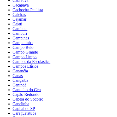
Cabreúva
Caçapava
Cachoeira Paulista
Caieiras
Cajamar
Cajati
Cambuci
Camburi
Campinas
Campininha
Campo Belo
Campo Grande
Campo Limpo
Campos da Escolástica
Campos Elísios
Cananéia
Canas
Cangaíba
Canindé
Cantinho do Céu
Capão Redondo
Capela do Socorro
Capelinha
Capital de SP
Caraguatatuba