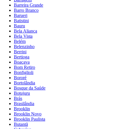
Barreira Grande
Barro Branco
Barueri
Batistini
Bauru
Bela Aliança
Bela Vista
Belém
Belenzinho
Berrini
Bertioga
Boaçava
Bom Retiro
Bonfiglioli
Bororé
Bortolândia
Bosque da Saúde
Botujuru
Brás
Brasilândia
Brooklin
Brooklin Novo
Brooklin Paulista
Butantã