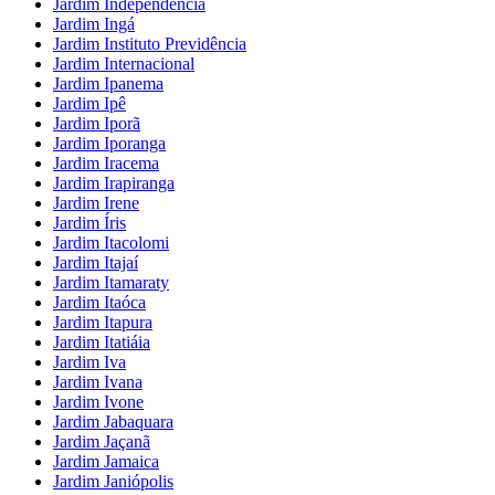
Jardim Independência
Jardim Ingá
Jardim Instituto Previdência
Jardim Internacional
Jardim Ipanema
Jardim Ipê
Jardim Iporã
Jardim Iporanga
Jardim Iracema
Jardim Irapiranga
Jardim Irene
Jardim Íris
Jardim Itacolomi
Jardim Itajaí
Jardim Itamaraty
Jardim Itaóca
Jardim Itapura
Jardim Itatiáia
Jardim Iva
Jardim Ivana
Jardim Ivone
Jardim Jabaquara
Jardim Jaçanã
Jardim Jamaica
Jardim Janiópolis