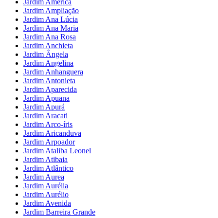
Jardim América
Jardim Ampliação
Jardim Ana Lúcia
Jardim Ana Maria
Jardim Ana Rosa
Jardim Anchieta
Jardim Ângela
Jardim Angelina
Jardim Anhanguera
Jardim Antonieta
Jardim Aparecida
Jardim Apuana
Jardim Apurá
Jardim Aracati
Jardim Arco-íris
Jardim Aricanduva
Jardim Arpoador
Jardim Ataliba Leonel
Jardim Atibaia
Jardim Atlântico
Jardim Aurea
Jardim Aurélia
Jardim Aurélio
Jardim Avenida
Jardim Barreira Grande