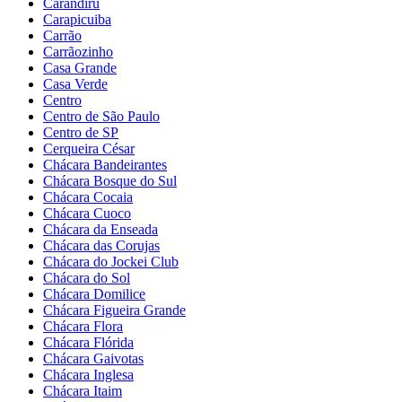
Carandiru
Carapicuiba
Carrão
Carrãozinho
Casa Grande
Casa Verde
Centro
Centro de São Paulo
Centro de SP
Cerqueira César
Chácara Bandeirantes
Chácara Bosque do Sul
Chácara Cocaia
Chácara Cuoco
Chácara da Enseada
Chácara das Corujas
Chácara do Jockei Club
Chácara do Sol
Chácara Domilice
Chácara Figueira Grande
Chácara Flora
Chácara Flórida
Chácara Gaivotas
Chácara Inglesa
Chácara Itaim