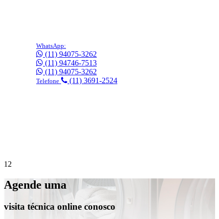
WhatsApp:
(11) 94075-3262
(11) 94746-7513
(11) 94075-3262
(11) 3691-2524
Telefone
Precisa de suporte imediato?
Agende online
gratuitamente!
1
2
Agende uma
visita técnica online conosco