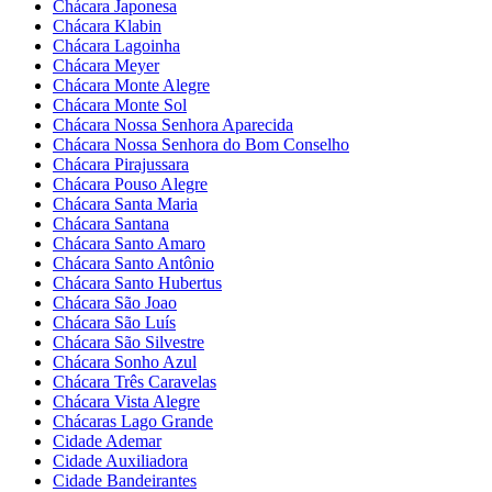
Chácara Japonesa
Chácara Klabin
Chácara Lagoinha
Chácara Meyer
Chácara Monte Alegre
Chácara Monte Sol
Chácara Nossa Senhora Aparecida
Chácara Nossa Senhora do Bom Conselho
Chácara Pirajussara
Chácara Pouso Alegre
Chácara Santa Maria
Chácara Santana
Chácara Santo Amaro
Chácara Santo Antônio
Chácara Santo Hubertus
Chácara São Joao
Chácara São Luís
Chácara São Silvestre
Chácara Sonho Azul
Chácara Três Caravelas
Chácara Vista Alegre
Chácaras Lago Grande
Cidade Ademar
Cidade Auxiliadora
Cidade Bandeirantes