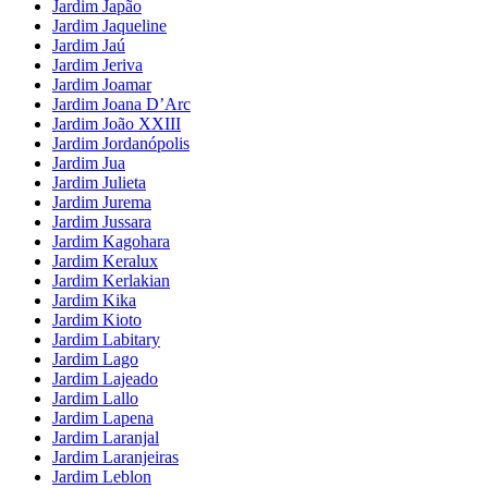
Jardim Japão
Jardim Jaqueline
Jardim Jaú
Jardim Jeriva
Jardim Joamar
Jardim Joana D’Arc
Jardim João XXIII
Jardim Jordanópolis
Jardim Jua
Jardim Julieta
Jardim Jurema
Jardim Jussara
Jardim Kagohara
Jardim Keralux
Jardim Kerlakian
Jardim Kika
Jardim Kioto
Jardim Labitary
Jardim Lago
Jardim Lajeado
Jardim Lallo
Jardim Lapena
Jardim Laranjal
Jardim Laranjeiras
Jardim Leblon