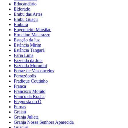
Educandário
Eldorado
Embu das Artes
Embu Guaçu
Embura
Engenheiro Marsilac
Ermelino Matarazzo
Estação da luz
Estância Mirim
Estância Tangará
Faria Lima
Fazenda da Juta
Fazenda Morumbi
Ferraz de Vasconcelos
Ferrazópolis
Fradique Coutinho
Franca
Francisco Morato
Franco da Rocha
Freguesia do Ó
Furnas
Grajaú
Granja Julieta
Granja Nossa Senhora Aparecida
Guacuri