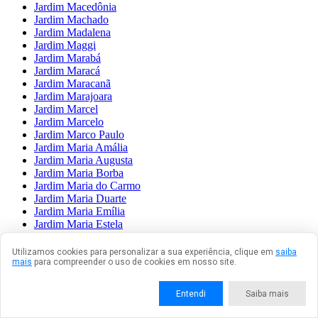
Jardim Macedônia
Jardim Machado
Jardim Madalena
Jardim Maggi
Jardim Marabá
Jardim Maracá
Jardim Maracanã
Jardim Marajoara
Jardim Marcel
Jardim Marcelo
Jardim Marco Paulo
Jardim Maria Amália
Jardim Maria Augusta
Jardim Maria Borba
Jardim Maria do Carmo
Jardim Maria Duarte
Jardim Maria Emília
Jardim Maria Estela
Jardim Maria Fernandes
Jardim Maria Luiza
Utilizamos cookies para personalizar a sua experiência, clique em
saiba
Jardim Maria Nazaré
mais
para compreender o uso de cookies em nosso site.
Jardim Maria Rita
Jardim Maria Sampaio
Entendi
Saiba mais
Jardim Maria Virgínia
Jardim Mariane