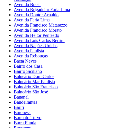
Avenida Brasil
Avenida Brigadeiro Faria Lima
Avenida Doutor Arnaldo
Avenida Faria Lima
Avenida Francisco Matarazzo
Avenida Francisco Morato
Avenida Heitor Penteado
Avenida Luís Carlos Berrini
Avenida Nações Unidas
Avenida Paulista
Avenida Rebouças
Baeta Neves
Bairro dos Casa
Bairro Siciliano
Balneário Dom Carlos
Balneário Mar Paulista
Balneário São Francisco
Balneário São José
Bananal
Bandeirantes
Bariri
Baronesa
Barra do Turvo
Barra Funda
Barragem