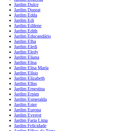
Jardim Dulce
Jardim Duprat
Jardim Edda
Jardim Edi
Jardim Edilene
Jardim Edith
Jardim Educandário
Jardim Elba
Jardim Eledi
Jardim Eledy
Jardim Eliana
Jardim Elisa
Jardim Elisa Maria
Jardim Elísio
Jardim Elizabeth
Jardim Ellus
Jardim Ernestina
Jardim Erpim
Jardim Esmeralda
Jardim Ester
Jardim Europa
Jardim Everest
Jardim Faria Lima
Jardim Felicidade
Jardim Filhos da Terra