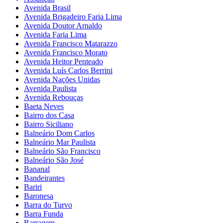
Avenida Brasil
Avenida Brigadeiro Faria Lima
Avenida Doutor Arnaldo
Avenida Faria Lima
Avenida Francisco Matarazzo
Avenida Francisco Morato
Avenida Heitor Penteado
Avenida Luís Carlos Berrini
Avenida Nações Unidas
Avenida Paulista
Avenida Rebouças
Baeta Neves
Bairro dos Casa
Bairro Siciliano
Balneário Dom Carlos
Balneário Mar Paulista
Balneário São Francisco
Balneário São José
Bananal
Bandeirantes
Bariri
Baronesa
Barra do Turvo
Barra Funda
Barragem