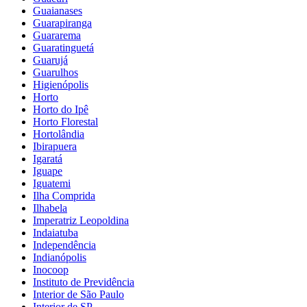
Guaianases
Guarapiranga
Guararema
Guaratinguetá
Guarujá
Guarulhos
Higienópolis
Horto
Horto do Ipê
Horto Florestal
Hortolândia
Ibirapuera
Igaratá
Iguape
Iguatemi
Ilha Comprida
Ilhabela
Imperatriz Leopoldina
Indaiatuba
Independência
Indianópolis
Inocoop
Instituto de Previdência
Interior de São Paulo
Interior de SP