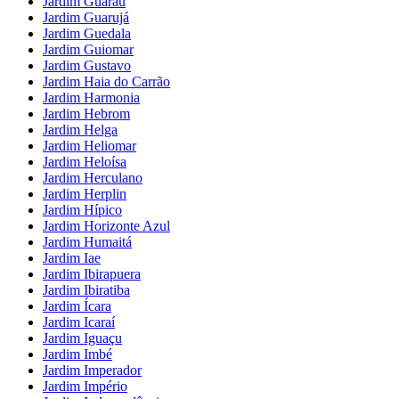
Jardim Guaraú
Jardim Guarujá
Jardim Guedala
Jardim Guiomar
Jardim Gustavo
Jardim Haia do Carrão
Jardim Harmonia
Jardim Hebrom
Jardim Helga
Jardim Heliomar
Jardim Heloísa
Jardim Herculano
Jardim Herplin
Jardim Hípico
Jardim Horizonte Azul
Jardim Humaitá
Jardim Iae
Jardim Ibirapuera
Jardim Ibiratiba
Jardim Ícara
Jardim Icaraí
Jardim Iguaçu
Jardim Imbé
Jardim Imperador
Jardim Império