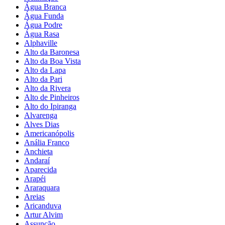
Água Branca
Água Funda
Água Podre
Água Rasa
Alphaville
Alto da Baronesa
Alto da Boa Vista
Alto da Lapa
Alto da Pari
Alto da Rivera
Alto de Pinheiros
Alto do Ipiranga
Alvarenga
Alves Dias
Americanópolis
Anália Franco
Anchieta
Andaraí
Aparecida
Arapéi
Araraquara
Areias
Aricanduva
Artur Alvim
Assunção