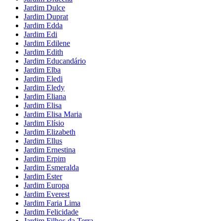
Jardim Dulce
Jardim Duprat
Jardim Edda
Jardim Edi
Jardim Edilene
Jardim Edith
Jardim Educandário
Jardim Elba
Jardim Eledi
Jardim Eledy
Jardim Eliana
Jardim Elisa
Jardim Elisa Maria
Jardim Elísio
Jardim Elizabeth
Jardim Ellus
Jardim Ernestina
Jardim Erpim
Jardim Esmeralda
Jardim Ester
Jardim Europa
Jardim Everest
Jardim Faria Lima
Jardim Felicidade
Jardim Filhos da Terra