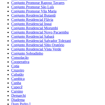
Conjunto Promorar Raposo Tavares
Conjunto Promorar São Luís
Conjunto Promorar Vila Maria
Conjunto Residencial Butantã
Conjunto Residencial Flávia
Conjunto Residencial Ingai
Conjunto Residencial Morumbi
Conjunto Residencial Novo Pacaembu
Conjunto Residencial Sabará
Conjunto Residencial Salvador Tolezani
Conjunto Residencial Sítio Oratório
Conjunto Residencial Vista Verde
Conjunto Sobradinho
Consolação
Cooperativa
Cotia
Cruzeiro
Cubatão
Cumbica
Cunha
Cupecê
Cursino
Demarchi
Diadema
Dom Pedro I