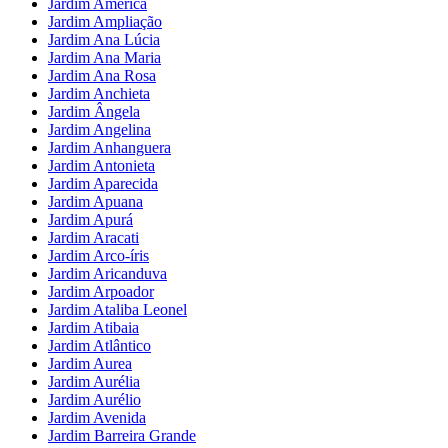
Jardim América
Jardim Ampliação
Jardim Ana Lúcia
Jardim Ana Maria
Jardim Ana Rosa
Jardim Anchieta
Jardim Ângela
Jardim Angelina
Jardim Anhanguera
Jardim Antonieta
Jardim Aparecida
Jardim Apuana
Jardim Apurá
Jardim Aracati
Jardim Arco-íris
Jardim Aricanduva
Jardim Arpoador
Jardim Ataliba Leonel
Jardim Atibaia
Jardim Atlântico
Jardim Aurea
Jardim Aurélia
Jardim Aurélio
Jardim Avenida
Jardim Barreira Grande