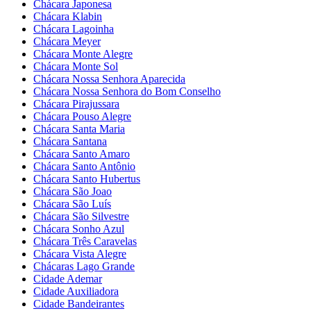
Chácara Japonesa
Chácara Klabin
Chácara Lagoinha
Chácara Meyer
Chácara Monte Alegre
Chácara Monte Sol
Chácara Nossa Senhora Aparecida
Chácara Nossa Senhora do Bom Conselho
Chácara Pirajussara
Chácara Pouso Alegre
Chácara Santa Maria
Chácara Santana
Chácara Santo Amaro
Chácara Santo Antônio
Chácara Santo Hubertus
Chácara São Joao
Chácara São Luís
Chácara São Silvestre
Chácara Sonho Azul
Chácara Três Caravelas
Chácara Vista Alegre
Chácaras Lago Grande
Cidade Ademar
Cidade Auxiliadora
Cidade Bandeirantes