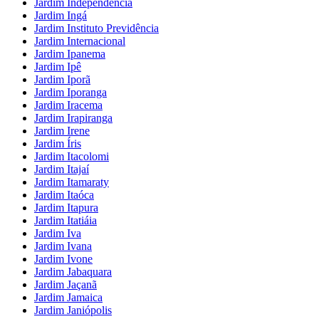
Jardim Independência
Jardim Ingá
Jardim Instituto Previdência
Jardim Internacional
Jardim Ipanema
Jardim Ipê
Jardim Iporã
Jardim Iporanga
Jardim Iracema
Jardim Irapiranga
Jardim Irene
Jardim Íris
Jardim Itacolomi
Jardim Itajaí
Jardim Itamaraty
Jardim Itaóca
Jardim Itapura
Jardim Itatiáia
Jardim Iva
Jardim Ivana
Jardim Ivone
Jardim Jabaquara
Jardim Jaçanã
Jardim Jamaica
Jardim Janiópolis