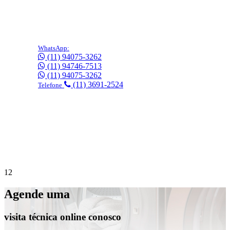
WhatsApp:
(11) 94075-3262
(11) 94746-7513
(11) 94075-3262
(11) 3691-2524
Telefone
Precisa de suporte imediato?
Agende online
gratuitamente!
1
2
Agende uma
visita técnica online conosco