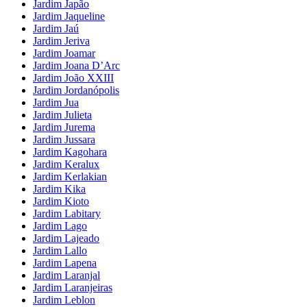
Jardim Japão
Jardim Jaqueline
Jardim Jaú
Jardim Jeriva
Jardim Joamar
Jardim Joana D’Arc
Jardim João XXIII
Jardim Jordanópolis
Jardim Jua
Jardim Julieta
Jardim Jurema
Jardim Jussara
Jardim Kagohara
Jardim Keralux
Jardim Kerlakian
Jardim Kika
Jardim Kioto
Jardim Labitary
Jardim Lago
Jardim Lajeado
Jardim Lallo
Jardim Lapena
Jardim Laranjal
Jardim Laranjeiras
Jardim Leblon