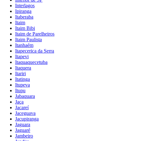
Interlagos
Ipiranga
Itaberaba
Itaim
Itaim Bibi
Itaim de Parelheiros
Itaim Paulista
Itanhaém
Itapecerica da Serra
Itapevi
Itaquaquecetuba
Itaquera
Itariri
Itatinga
Itupeva
Itupu
Jabaquara
Jaça
Jacareí
Jaceguava
Jacupiranga
Jaguara
Jaguaré
Jambeiro