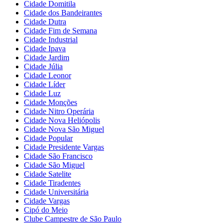
Cidade Domitila
Cidade dos Bandeirantes
Cidade Dutra
Cidade Fim de Semana
Cidade Industrial
Cidade Ipava
Cidade Jardim
Cidade Júlia
Cidade Leonor
Cidade Líder
Cidade Luz
Cidade Monções
Cidade Nitro Operária
Cidade Nova Heliópolis
Cidade Nova São Miguel
Cidade Popular
Cidade Presidente Vargas
Cidade São Francisco
Cidade São Miguel
Cidade Satelite
Cidade Tiradentes
Cidade Universitária
Cidade Vargas
Cipó do Meio
Clube Campestre de São Paulo