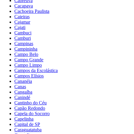
Cabreúva
Caçapava
Cachoeira Paulista
Caieiras
Cajamar
Cajati
Cambuci
Camburi
Campinas
Campininha
Campo Belo
Campo Grande
Campo Limpo
Campos da Escolástica
Campos Elísios
Cananéia
Canas
Cangaíba
Canindé
Cantinho do Céu
Capão Redondo
Capela do Socorro
Capelinha
Capital de SP
Caraguatatuba