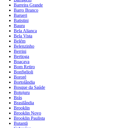
Barreira Grande
Barro Branco
Barueri
Batistini
Bauru
Bela Aliança
Bela Vista
Belém
Belenzinho
Berrini
Bertioga
Boaçava
Bom Retiro
Bonfiglioli
Bororé
Bortolândia
Bosque da Saúde
Botujuru
Brás
Brasilândia
Brooklin
Brooklin Novo
Brooklin Paulista
Butantã