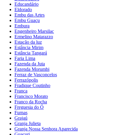
Educandário
Eldorado
Embu das Artes
Embu Guaçu
Embura
Engenheiro Marsilac
Ermelino Matarazzo
Estação da luz
Estância Mirim
Estância Tangará
Faria Lima
Fazenda da Juta
Fazenda Morumbi
Ferraz de Vasconcelos
Ferrazópolis
Fradique Coutinho
Franca
Francisco Morato
Franco da Rocha
Freguesia do Ó
Furnas
Grajaú
Granja Julieta
Granja Nossa Senhora Aparecida
Guacuri