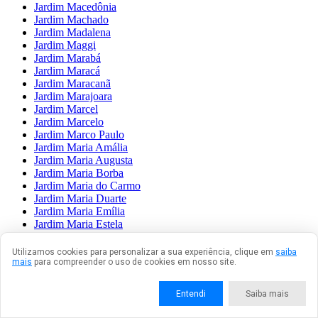
Jardim Macedônia
Jardim Machado
Jardim Madalena
Jardim Maggi
Jardim Marabá
Jardim Maracá
Jardim Maracanã
Jardim Marajoara
Jardim Marcel
Jardim Marcelo
Jardim Marco Paulo
Jardim Maria Amália
Jardim Maria Augusta
Jardim Maria Borba
Jardim Maria do Carmo
Jardim Maria Duarte
Jardim Maria Emília
Jardim Maria Estela
Jardim Maria Fernandes
Jardim Maria Luiza
Utilizamos cookies para personalizar a sua experiência, clique em
saiba
Jardim Maria Nazaré
mais
para compreender o uso de cookies em nosso site.
Jardim Maria Rita
Jardim Maria Sampaio
Entendi
Saiba mais
Jardim Maria Virgínia
Jardim Mariane