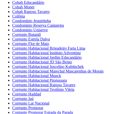
Cohab Educandário
Cohab Monet
Cohab Raposo Tavares
Colônia
Condomínio Jequirituba
Condominio Reserva Cantareira
Condominio Uniserve
Conjunto Butantã
Conjunto Estrela Dalva
Conjunto Flor de Maio
Conjunto Habitacional Brigadeiro Faria Lima
Conjunto Habitacional Instituto Adventista
Conjunto Habitacional Jardim Educandário
Conjunto Habitacional JD São Bento
Conjunto Habitacional Juscelino Kubitschek
Conjunto Habitacional Marechal Mascarenhas de Morais
Conjunto Habitacional Munck
Conjunto Habitacional Pirajussara
Conjunto Habitacional Raposo Tavares
Conjunto Habitacional Teotônio Vilela
Conjunto Haddad
Conjunto Jaú
Conjunto Lar Nacional
Conjunto Promorar
Conjunto Promorar Estrada da Parada