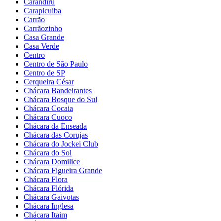
Carandiru
Carapicuiba
Carrão
Carrãozinho
Casa Grande
Casa Verde
Centro
Centro de São Paulo
Centro de SP
Cerqueira César
Chácara Bandeirantes
Chácara Bosque do Sul
Chácara Cocaia
Chácara Cuoco
Chácara da Enseada
Chácara das Corujas
Chácara do Jockei Club
Chácara do Sol
Chácara Domilice
Chácara Figueira Grande
Chácara Flora
Chácara Flórida
Chácara Gaivotas
Chácara Inglesa
Chácara Itaim