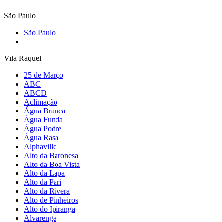
São Paulo
São Paulo
Vila Raquel
25 de Março
ABC
ABCD
Aclimação
Água Branca
Água Funda
Água Podre
Água Rasa
Alphaville
Alto da Baronesa
Alto da Boa Vista
Alto da Lapa
Alto da Pari
Alto da Rivera
Alto de Pinheiros
Alto do Ipiranga
Alvarenga