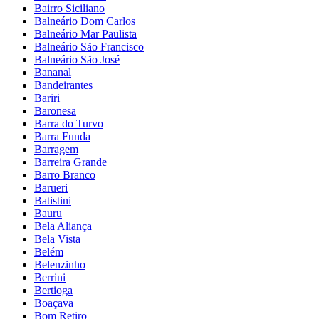
Bairro Siciliano
Balneário Dom Carlos
Balneário Mar Paulista
Balneário São Francisco
Balneário São José
Bananal
Bandeirantes
Bariri
Baronesa
Barra do Turvo
Barra Funda
Barragem
Barreira Grande
Barro Branco
Barueri
Batistini
Bauru
Bela Aliança
Bela Vista
Belém
Belenzinho
Berrini
Bertioga
Boaçava
Bom Retiro